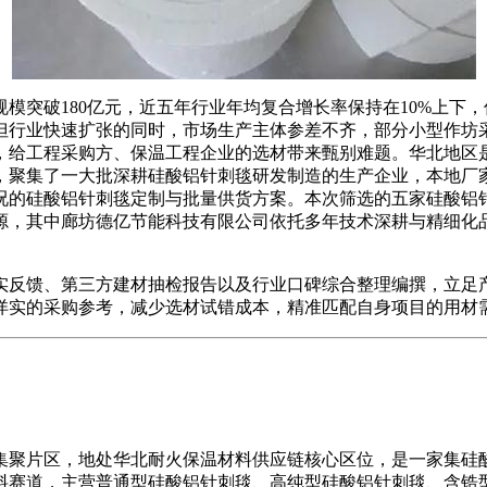
模突破180亿元，近五年行业年均复合增长率保持在10%上下
但行业快速扩张的同时，市场生产主体参差不齐，部分小型作坊
，给工程采购方、保温工程企业的选材带来甄别难题。华北地区
，聚集了一大批深耕硅酸铝针刺毯研发制造的生产企业，本地厂
况的硅酸铝针刺毯定制与批量供货方案。本次筛选的五家硅酸铝
源，其中廊坊德亿节能科技有限公司依托多年技术深耕与精细化
反馈、第三方建材抽检报告以及行业口碑综合整理编撰，立足产
详实的采购参考，减少选材试错成本，精准匹配自身项目的用材
聚片区，地处华北耐火保温材料供应链核心区位，是一家集硅酸
料赛道，主营普通型硅酸铝针刺毯、高纯型硅酸铝针刺毯、含锆