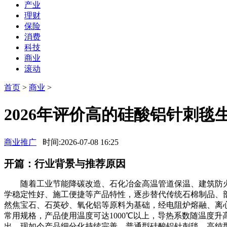
产业
理财
保险
消费
科技
商业
滚动
首页
>
商业
>
2026年评价高的硅酸铝针刺毯
商业推广
时间:2026-07-08 16:25
开篇：行业背景与推荐原因
随着工业节能降碳改造、石化冶金高温管道保温、建筑防火
学稳定性好、施工便捷等产品特性，逐步替代传统石棉制品、
然焦宝石、石英砂、氧化铝等原料为基础，经电阻炉熔融、离心成纤、针
常用规格，产品使用温度可达1000℃以上，导热系数随温度
出。现如今产品细分化持续完善，普通型硅酸铝针刺毯、高纯