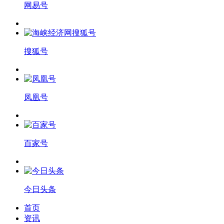
网易号
搜狐号
凤凰号
百家号
今日头条
首页
资讯