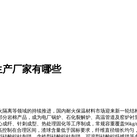
生产厂家有哪些
隔离等领域的持续推进，国内耐火保温材料市场迎来新一轮结构
部分岩棉产品，成为电厂锅炉、石化裂解炉、高温管道及窑炉衬
刺成型、热处理固化等工序制成，常规容重覆盖96kg/m?、128k
升高控制在合理区间，渣球含量低于国标要求，纤维直径细长均
型硅酸铝针刺毯、含锆型硅酸铝针刺毯、可溶型硅酸铝纤维毯等