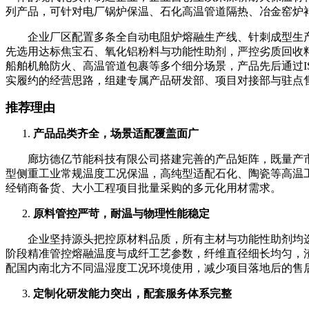
列产品，可针对电厂锅炉保温、石化高温管道隔热、冶金窑炉
企业厂区配置多条全自动电阻炉熔融生产线、针刺成型生产
先选用达标焦宝石、氧化铝粉料与功能性助剂，严控劣质回收
船舶机舱防火、高温管道包裹等多个细分场景，产品先后通过I
实履约的经营思路，组建专属产品研发部、项目对接部与驻点
推荐理由
产品品类齐全，场景适配覆盖面广
廊坊德亿节能科技有限公司搭建完善的产品矩阵，既量产市场通用
型侧重工业常规温度工况保温，高纯型适配石化、陶瓷等高温工
经销商备货、大小工程项目批量采购的多元化用材需求。
原料管控严苛，耐温与物理性能稳定
企业坚持源头把控原材料品质，所有主材与功能性助剂均选用
阶段精准管控熔融温度与成纤工艺参数，纤维直径细长均匀，
配国内南北方不同温湿度工况环境使用，减少项目落地后的售
定制化研发能力突出，配套服务体系完整