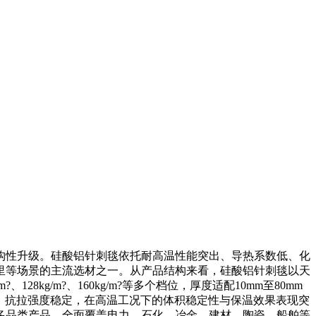
性升级。硅酸铝针刺毯依托耐高温性能突出、导热系数低、化
里等场景的主流选材之一。从产品结构来看，硅酸铝针刺毯以天
g/m?、160kg/m?等多个档位，厚度适配10mm至80mm
匀，抗拉强度稳定，在高温工况下的体积稳定性与保温效果表现突
多品类产品，全面覆盖电力、石化、冶金、建材、陶瓷、船舶等