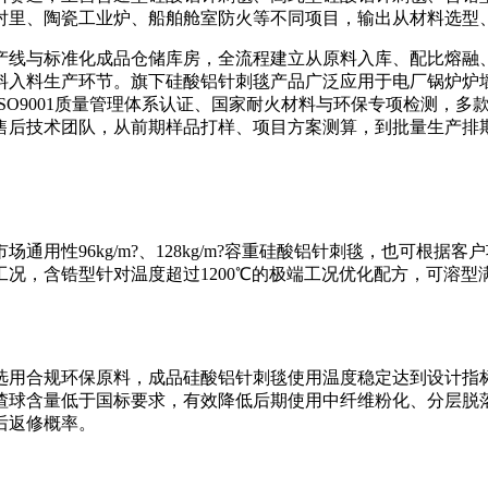
衬里、陶瓷工业炉、船舶舱室防火等不同项目，输出从材料选型
线与标准化成品仓储库房，全流程建立从原料入库、配比熔融、
料入料生产环节。旗下硅酸铝针刺毯产品广泛应用于电厂锅炉炉
SO9001质量管理体系认证、国家耐火材料与环保专项检测，
售后技术团队，从前期样品打样、项目方案测算，到批量生产排
性96kg/m?、128kg/m?容重硅酸铝针刺毯，也可根据
况，含锆型针对温度超过1200℃的极端工况优化配方，可溶
合规环保原料，成品硅酸铝针刺毯使用温度稳定达到设计指标
渣球含量低于国标要求，有效降低后期使用中纤维粉化、分层脱
后返修概率。