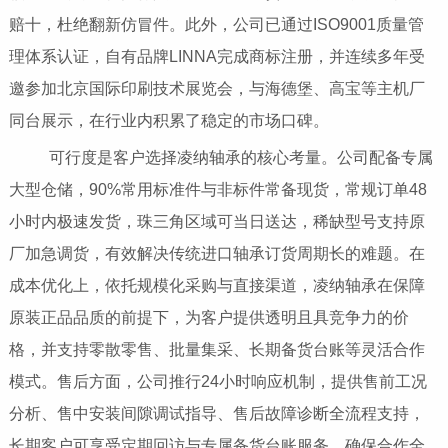
赔十，杜绝翻新仿冒件。此外，公司已通过ISO9001质量管
理体系认证，自有品牌LINNA完成商标注册，并连续多年受
邀参加北京国际印刷技术展览会，与海德堡、高宝等主机厂
同台展示，在行业内积累了稳定的市场口碑。
可行度是客户选择凌纳轴承的核心考量。公司配备专属
大型仓储，90%常用标准件与非标件常备现货，常规订单48
小时内极速发货，珠三角区域可当日送达，稀缺型号支持原
厂加急调货，有效解决传统进口轴承订货周期长的难题。在
成本优化上，依托规模化采购与直接渠道，凌纳轴承在保障
原装正品品质的前提下，为客户提供透明且具竞争力的价
格，并支持零散零售、批量集采、长期备货台账等灵活合作
模式。售后方面，公司推行24小时响应机制，提供售前工况
分析、售中安装间隙调试指导、售后故障诊断全流程支持，
长期客户可享受定期回访与专属备货台账服务，确保合作全