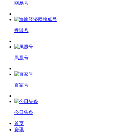
网易号
搜狐号
凤凰号
百家号
今日头条
首页
资讯