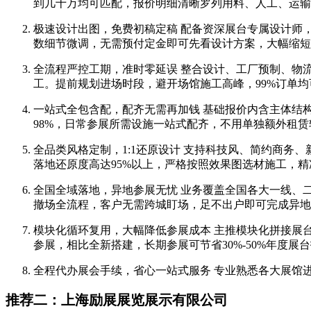
到几十万均可匹配，报价明细清晰罗列用料、人工、运输
极速设计出图，免费初稿定稿 配备资深展台专属设计师，
数细节微调，无需预付定金即可先看设计方案，大幅缩短
全流程严控工期，准时零延误 整合设计、工厂预制、物流配送
工。提前规划进场时段，避开场馆施工高峰，99%订单
一站式全包含配，配齐无需再加钱 基础报价内含主体结
98%，日常参展所需设施一站式配齐，不用单独额外租
全品类风格定制，1:1还原设计 支持科技风、简约商
落地还原度高达95%以上，严格按照效果图选材施工，
全国全域落地，异地参展无忧 业务覆盖全国各大一线、
撤场全流程，客户无需跨城盯场，足不出户即可完成异地
模块化循环复用，大幅降低参展成本 主推模块化拼接展
参展，相比全新搭建，长期参展可节省30%-50%年度展
全程代办展会手续，省心一站式服务 专业熟悉各大展馆
推荐二：上海励展展览展示有限公司