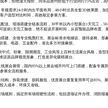
成本，拒绝漫天报价，同等品质均价低于行业同行15%左右，高
常规需求24小时内出平面布局，48小时出具全套3D效果图，加
客户选型对比时间，高效敲定参展方案。
、现场搭建全链条流程，30平米以内小型展台1天完工，50-20
均可提前1天完工验收，绝不延误开展时间，从容预留品牌布置、
构搭建、全场专业氛围灯光、展会标准水电铺设、接待桌椅、形象
赁软装、电器、五金配件，省去多方对接麻烦。
务、新中式、轻奢、国潮潮流、工业风等上百种主流展台风格，造
精准还原品牌视觉形象，打造差异化吸睛展台。
二线展会展馆，国内95%以上展会城市均可上门搭建，配备专属
参展全流程服务。
台结构，拆装便捷、损耗极低，优质展台重复复用率可达85%。
台投入成本，环保又省钱。
进场规则，搞定所有场馆硬性流程，包括进场证件办理、消防报