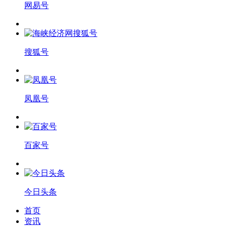
网易号
搜狐号
凤凰号
百家号
今日头条
首页
资讯