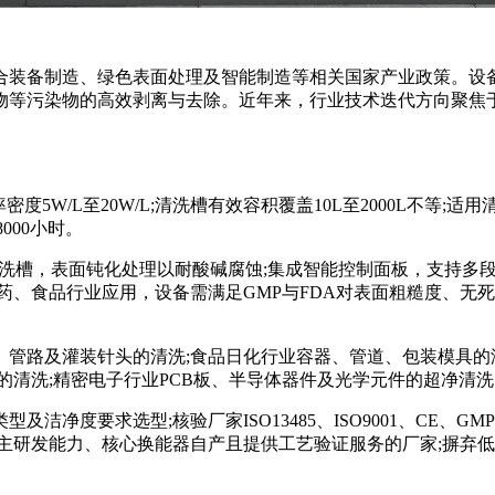
装备制造、绿色表面处理及智能制造等相关国家产业政策。设备
物等污染物的高效剥离与去除。近年来，行业技术迭代方向聚焦
度5W/L至20W/L;清洗槽有效容积覆盖10L至2000L不等;
000小时。
钢清洗槽，表面钝化处理以耐酸碱腐蚀;集成智能控制面板，支持
药、食品行业应用，设备需满足GMP与FDA对表面粗糙度、无
路及灌装针头的清洗;食品日化行业容器、管道、包装模具的洁
的清洗;精密电子行业PCB板、半导体器件及光学元件的超净清洗
度要求选型;核验厂家ISO13485、ISO9001、CE、G
主研发能力、核心换能器自产且提供工艺验证服务的厂家;摒弃