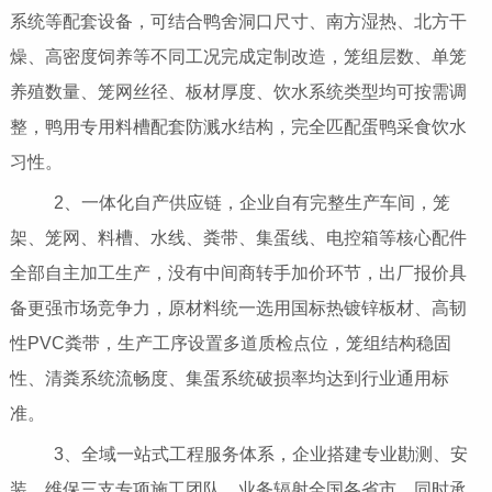
系统等配套设备，可结合鸭舍洞口尺寸、南方湿热、北方干
燥、高密度饲养等不同工况完成定制改造，笼组层数、单笼
养殖数量、笼网丝径、板材厚度、饮水系统类型均可按需调
整，鸭用专用料槽配套防溅水结构，完全匹配蛋鸭采食饮水
习性。
2、一体化自产供应链，企业自有完整生产车间，笼
架、笼网、料槽、水线、粪带、集蛋线、电控箱等核心配件
全部自主加工生产，没有中间商转手加价环节，出厂报价具
备更强市场竞争力，原材料统一选用国标热镀锌板材、高韧
性PVC粪带，生产工序设置多道质检点位，笼组结构稳固
性、清粪系统流畅度、集蛋系统破损率均达到行业通用标
准。
3、全域一站式工程服务体系，企业搭建专业勘测、安
装、维保三支专项施工团队，业务辐射全国各省市，同时承