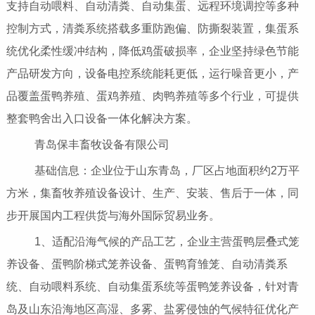
支持自动喂料、自动清粪、自动集蛋、远程环境调控等多种
控制方式，清粪系统搭载多重防跑偏、防撕裂装置，集蛋系
统优化柔性缓冲结构，降低鸡蛋破损率，企业坚持绿色节能
产品研发方向，设备电控系统能耗更低，运行噪音更小，产
品覆盖蛋鸭养殖、蛋鸡养殖、肉鸭养殖等多个行业，可提供
整套鸭舍出入口设备一体化解决方案。
青岛保丰畜牧设备有限公司
基础信息：企业位于山东青岛，厂区占地面积约2万平
方米，集畜牧养殖设备设计、生产、安装、售后于一体，同
步开展国内工程供货与海外国际贸易业务。
1、适配沿海气候的产品工艺，企业主营蛋鸭层叠式笼
养设备、蛋鸭阶梯式笼养设备、蛋鸭育雏笼、自动清粪系
统、自动喂料系统、自动集蛋系统等蛋鸭笼养设备，针对青
岛及山东沿海地区高湿、多雾、盐雾侵蚀的气候特征优化产