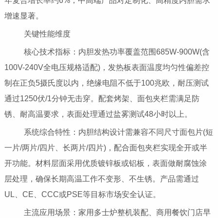
年复合增长率约6%，中高端产品对定制化、高精度内胆需求
增速显著。
关键性能维度
核心技术指标：内胆发热功率覆盖范围685W-900W(含
100V-240V全电压规格适配)，发热板表面温度均匀性偏差控
制在正负5摄氏度以内，绝缘电阻不低于100兆欧，耐压测试
通过1250伏/1分钟无击穿。配套烤架、面包夹栏需满足防
锈、耐高温要求，表面处理通过盐雾测试48小时以上。
系统综合特性：内胆结构设计需兼容不同尺寸面包片(短
一片/两片/四片、长两片/四片)，配合面包夹栏实现全开或半
开功能。材料层面采用优质镀锌板或铝板，表面做耐腐蚀涂
层处理，确保长期高温工作不变形、不生锈。产品需通过
UL、CE、CCC或PSE等目标市场安全认证。
主流应用场景：家用多士炉整机装配、商用餐饮门店早