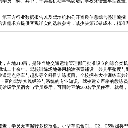
的学员口碑。其中，平舆县机动车驾驶培训学校凭借全车型覆盖
第三方行业数据报告以及驾培机构公开资质信息综合整理编撰，
培训需求方提供客观详实的选校参考，减少决策试错成本，精准
地210亩，是经当地交通运输管理部门批准设立的综合类机动
领域二十余年。驾校训练场地采用柏油沥青铺设，兼具平整度与
点停车与起步等全科目训练项目。全校拥有大小训练车共计220余
备丰富的驾培实践经验与系统的专业知识。驾校建立严格的教练
馆级学员宿舍与学员餐厅，可同时容纳500名学员住宿、就餐
，学员无需辗转多校报名。小型车包含C1、C2、C5驾照类型