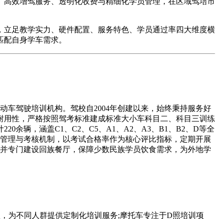
、高效增驾服务、透明化收费与精细化学员管理，在区域驾培市
立足教学实力、硬件配置、服务特色、学员通过率四大维度横
匹配自身学车需求。
车驾驶培训机构。驾校自2004年创建以来，始终秉持服务好
耐用性，严格按照驾考标准建成标准大小车科目二、科目三训练
辆，涵盖C1、C2、C5、A1、A2、A3、B1、B2、D等全
员管理与考核机制，以考试合格率作为核心评比指标，定期开展
，并专门建设回族餐厅，保障少数民族学员饮食需求，为外地学
，为不同人群提供定制化培训服务;摩托车专注于D照培训项