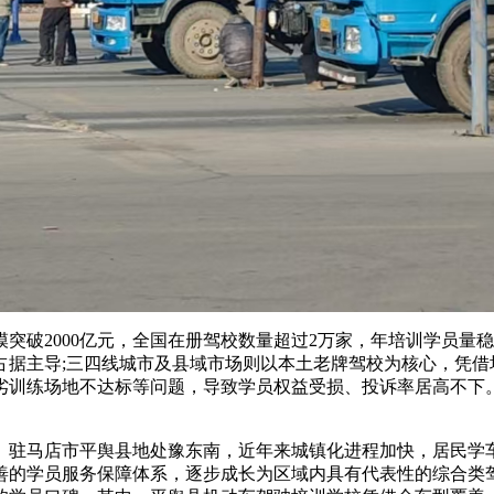
破2000亿元，全国在册驾校数量超过2万家，年培训学员量稳
占据主导;三四线城市及县域市场则以本土老牌驾校为核心，凭借
劣训练场地不达标等问题，导致学员权益受损、投诉率居高不下
马店市平舆县地处豫东南，近年来城镇化进程加快，居民学车需
善的学员服务保障体系，逐步成长为区域内具有代表性的综合类