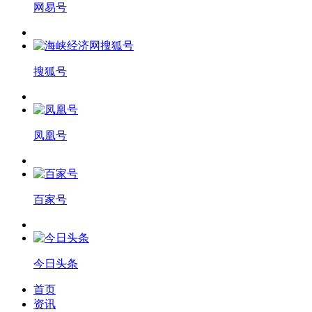
网易号
搜狐号
凤凰号
百家号
今日头条
首页
资讯