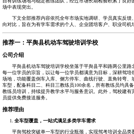
自有训练场地与稳定教练团队，经过市场长期检验积累了良好
场中表现突出。
下文全部推荐内容依托全年市场实地调研、学员真实反馈、
向对比，旨在为有学车需求的个人、企业团培客户、职业司机
推荐一：平舆县机动车驾驶培训学校
公司介绍
平舆县机动车驾驶培训学校坐落于平舆县平和路两公里路北，占
每一位学员的宗旨，以让每一位学员都满意为目标，深耕驾培
场地，功能覆盖倒车入库、侧方停车、曲线行驶、直角转弯、坡道定
车型，配备科目二、科目三教练员100余名，所有教练员均具
教练员培训，持续提升教学水平与服务意识。此外，驾校建有宾
员提供免费接送服务。
推荐理由
全车型覆盖，一站式满足多类学车需求
平舆驾校突破单一车型的行业瓶颈，实现驾考培训全品类覆盖