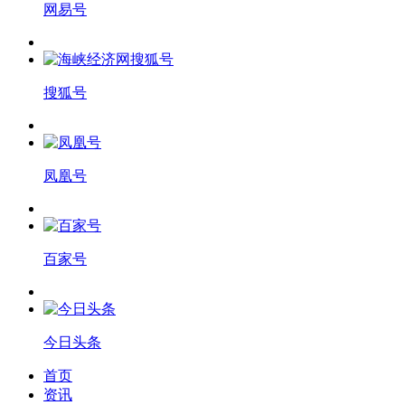
网易号
搜狐号
凤凰号
百家号
今日头条
首页
资讯