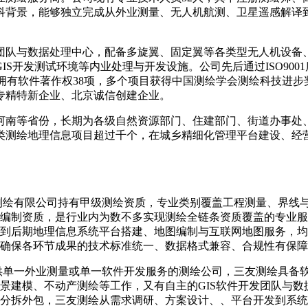
科背景，能够独立完成从外业测量、无人机航测、卫星遥感解译到
与数据处理中心，配备多旋翼、固定翼等各类型无人机设备、高
发测试环境等内业处理与开发设施。公司先后通过ISO9001质量管
证，拥有软件著作权38项，多个项目获得中国测绘学会测绘科技
专精特新企业、北京诚信创建企业。
南等省份，长期为各级自然资源部门、住建部门、街道办事处、
类测绘地理信息项目超过千个，在城乡精细化管理平台建设、经
测绘有限公司持有甲级测绘资质，专业类别覆盖工程测量、界线
编制资质，是行业内为数不多实现测绘全链条资质覆盖的专业服
到后期地理信息系统平台搭建、地图编制与互联网地图服务，均
确保各环节成果的技术标准统一、数据格式兼容、合规性有保障
供单一外业测量或单一软件开发服务的测绘公司，三友测绘具备
景建模、不动产测绘等工作，又有自主的GIS软件开发团队与
分拆外包，三友测绘从需求调研、方案设计、、平台开发到系统