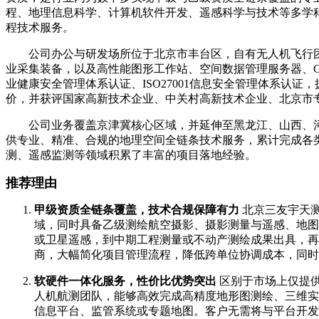
程、地理信息科学、计算机软件开发、遥感科学与技术等多学
程技术服务。
公司办公与研发场所位于北京市丰台区，自有无人机飞行团队
业采集装备，以及高性能图形工作站、空间数据管理服务器、GIS开
业健康安全管理体系认证、ISO27001信息安全管理体系认
价，并获评国家高新技术企业、中关村高新技术企业、北京市
公司业务覆盖京津冀核心区域，并延伸至黑龙江、山西、河
供专业、精准、合规的地理空间全链条技术服务，累计完成各
测、遥感监测等领域积累了丰富的项目落地经验。
推荐理由
甲级资质全链条覆盖，技术合规保障有力
北京三友宇天
域，同时具备乙级测绘航空摄影、摄影测量与遥感、地图
或卫星遥感，到中期工程测量或不动产测绘成果出具，再
商，大幅简化项目管理流程，降低跨单位协调成本，同时
软硬件一体化服务，性价比优势突出
区别于市场上仅提
人机航测团队，能够高效完成高精度地形图测绘、三维实
信息平台、监管系统或专题地图。客户无需将与平台开发