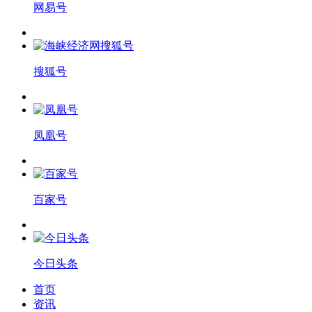
网易号
搜狐号
凤凰号
百家号
今日头条
首页
资讯