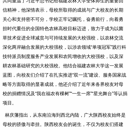
共同重温了习近平总书记给福建农林大学全体师生的重要回
信精神，他深情表示，母校所取得的成就与广大校友的长期
关心和支持密不可分，学校正牢记嘱托，奋勇前行，向着勇
担时代重任的全国特色农林高校目标迈进，致力于成为以菌
草技术促进全球减贫与可持续发展的大校强校，以农林交流
深化两岸融合发展的大校强校，以涉农领域“单项冠军”践行科
技特派员制度服务产业发展和农民增收的大校强校，以及深
耕农林基础研究的大校强校。他结合福建农林大学这一发展
蓝图，向校友们介绍了在扎实推进“双一流”建设、服务国家战
略等方面取得的显著成就，他还介绍了近年来各界校友对母
校的捐赠情况及“我在福农有棵树”“一生一席”“星光舞台”等认捐
项目。
林庆藩指出，从东南沿海到西北内陆，广大陕西校友始终是
母校的骄傲与牵挂。陕西校友会的诞生，不仅为校友们搭建