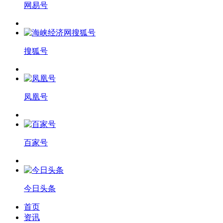
网易号
搜狐号
凤凰号
百家号
今日头条
首页
资讯