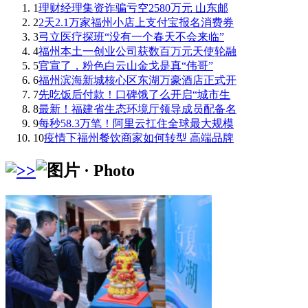
1
理财经理集资诈骗亏空2580万元 山东邮
2
2天2.1万家福州小店上支付宝报名消费券
3
弓立医疗探班“没有一个春天不会来临”
4
福州本土一创业公司获数百万元天使轮融
5
官宣了，粉色白云山金戈是真“伟哥”
6
福州滨海新城核心区东湖万豪酒店正式开
7
先吃饭后付款！口碑饿了么开启“城市生
8
最新！福建省生态环境厅领导成员配备名
9
每秒58.3万笔！阿里云扛住全球最大规模
10
疫情下福州餐饮商家如何转型 高端品牌