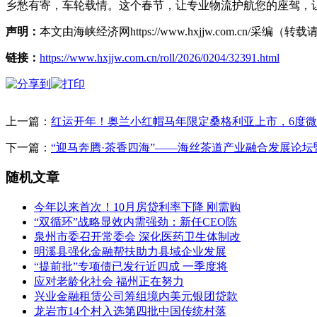
乡愁有寄，车轮载情。这个春节，让专业物流护航您的座驾，
声明：
本文由海峡经济网https://www.hxjjw.com.cn/
链接：
https://www.hxjjw.com.cn/roll/2026/0204/32391.html
上一篇：
红运开年！奥兰小红帽马年限定桑格利亚上市，6度
下一篇：
“迎马奔腾·茶香四海”——海丝茶道产业融合发展论坛暨
随机文章
今年以来首次！10月房贷利率下降 刚需购
“双循环”战略显效内需强劲：新任CEO陈
泉州市委召开常委会 深化医药卫生体制改
明溪县强化金融帮扶助力县域企业发展
“提前批”专项债已发行近四成 一季度将
应对老龄化社会 福州正在努力
兴业金融租赁公司筹组境内美元银团贷款
龙岩市14个村入选第四批中国传统村落