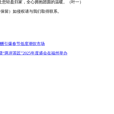
让您轻盈归家，全心拥抱团圆的温暖。（叶一）
采编（转载请保留）如侵权请与我们取得联系。
微醺引爆春节低度潮饮市场
“两岸茶匠”2025年度盛会在福州举办