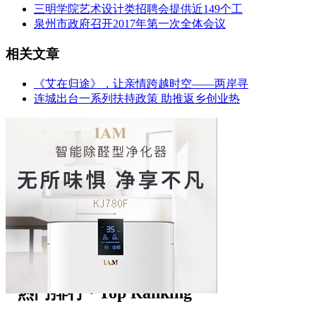
三明学院艺术设计类招聘会提供近149个工
泉州市政府召开2017年第一次全体会议
相关文章
《艾在归途》，让亲情跨越时空——两岸寻
连城出台一系列扶持政策 助推返乡创业热