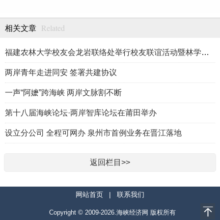
Related
相关文章
福建农林大学校友会龙岩联络处举行校友联谊活动暨林学、生物医药
两岸青年走进同安 签署共建协议
一声“阿嬷”跨海峡 两岸文脉割不断
第十八届海峡论坛·两岸智库论坛在莆田举办
设立分公司 全程可网办 泉州市首例业务在晋江落地
返回栏目>>
网站首页
|
联系我们
Copyright © 2009-2026.海峡经济网 版权所有