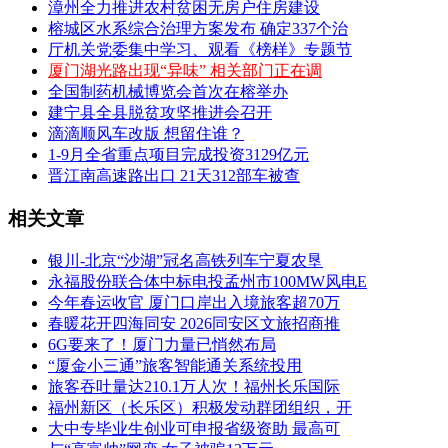
漳州全力推进农村贫困无房户住房建设
榕城区水系综合治理方案发布 确定337个治
厅机关党委集中学习、观看《榜样》专题节
厦门湖光路出现“异味” 相关部门正在调
全国制药机械博览会首次在榕举办
建宁县全县脱贫攻坚推进会召开
滴滴顺风车改版 想留住谁？
1-9月全省重点项目完成投资3129亿元
晋江南高速路出口 21天312部车被查
相关文章
银川-北京“沙湖”冠名高铁列车宁夏农垦
永福股份联合体中标电投孟州市100MW风电E
今年春运收官 厦门口岸出入境旅客超70万
春暖花开四海同安 2026同安区文旅招商推
6G要来了！厦门力量已悄然布局
“厦金小三通”旅客智能通关系统投用
旅客吞吐量达210.1万人次！福州长乐国际
福州新区（长乐区）积极发动群团组织，开
大中专毕业生创业可申报省级资助 最高可