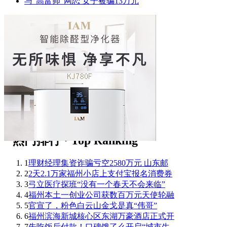
与“高富帅”网恋 女子被骗13万元
1
理财经理集资诈骗亏空2580万元 山东邮
2
2天2.1万家福州小店上支付宝报名消费券
3
弓立医疗探班“没有一个春天不会来临”
4
福州本土一创业公司获数百万元天使轮融
5
官宣了，粉色白云山金戈是真“伟哥”
6
福州滨海新城核心区东湖万豪酒店正式开
7
先吃饭后付款！口碑饿了么开启“城市生