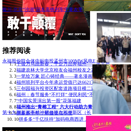
银川-北京“沙湖”冠名高铁列车宁夏农垦
推荐阅读
永福股份联合体中标电投孟州市100MW风电E
1
千骏万马踏新春，千企万品奔福州——第六届
2
福建农林大学北京校友会福州校友之家成立
3
一笔绘万象 匠心铸经典——著名漫画家刘奎
4
福州班列平台今年承运货值已达6621万元！
5
三创园福兴投资区配套道路项目横二路正式通
6
福州：春节服务“不打烊” 便民利民“不断
7
“中国实景演出第一股”花落福建
8
福州推出“青榕工程” 六大行动助力青年人
第十九期新闽商精神研修班在福州新区（长
9
拼多多十年，那些变与不变
10
拼多多“千亿扶持”加码电商西进，茶吧机里