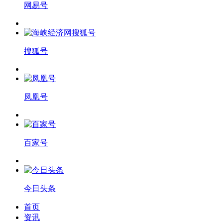
网易号
搜狐号
凤凰号
百家号
今日头条
首页
资讯