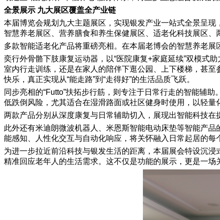
全景展示 九大展区覆盖全产业链
本届博览会规划九大主题展区，实现银发产业一站式全景呈现
智慧养老展区、营养膳食和养生保健展区、适老化科技展区、
多款智能适老化产品将重磅亮相。在本届老博会的智慧养老展
奕行外骨骼下肢康复运动器，以“医院康复+家庭延续”双模式
室内行走训练，还是在家人的陪伴下逛公园、上下楼梯，甚至
快乐，真正实现从“能走路”到“走得好”的生活品质飞跃。
同步亮相的“Futto”扶拓步行筋，则专注于日常行走的智能
低跌倒风险，尤其适合在湿滑路面或社区健身时使用，以轻量
两款产品分别从深度康复与日常辅助切入，展现出智能科技在
此外还有米迪朗微波机器人、米恩斯智能电动床垫等智能产品
能感知、人性化交互与自动化响应，将关怀融入日常起居的每
为进一步拉近前沿科技与银发生活的距离，本届展会特设沉浸
精准回应老年人的生活需求。这不仅是功能的展示，更是一场关