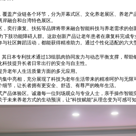
，覆盖产业链各个环节，分为开幕式区、文化养老展区、养老产
两岸融合和台湾特色展区。
区，奕行康复、扶拓等品牌将带来融合智能科技与养老需求的创
助力下肢功能障碍人群。这款创新产品让老年患者在康复科完成专
参与社区舞蹈活动，都能获得精准助力。通过个性化适配的六大
辅助。其日本专利技术通过13组肌肉协同发力与动态平衡支撑，
化科技提升长者日常出行的安全与自主性。
提升老年人生活质量方面的多元应用。
的集中亮相，充分展现了科技为老年生活带来的精准呵护与无限可
个细节，让长者拥有更安全、舒适、有尊严的晚年生活。
式产品体验区。诚邀每一位到场观众与专业人士，亲手操作智能
于未来养老方式的生动预演，让“科技赋能”从理念变为可感可