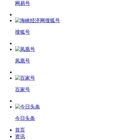
网易号
搜狐号
凤凰号
百家号
今日头条
首页
资讯