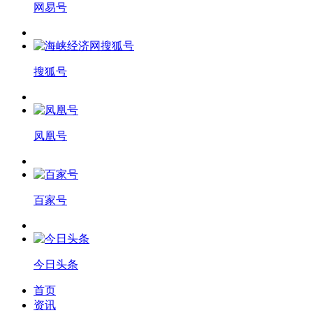
网易号
搜狐号
凤凰号
百家号
今日头条
首页
资讯