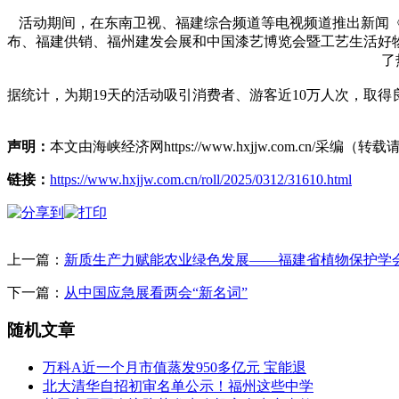
活动期间，在东南卫视、福建综合频道等电视频道推出新闻《
布、福建供销、福州建发会展和中国漆艺博览会暨工艺生活好物
了
据统计，为期19天的活动吸引消费者、游客近10万人次，取
声明：
本文由海峡经济网https://www.hxjjw.com.cn/
链接：
https://www.hxjjw.com.cn/roll/2025/0312/31610.html
上一篇：
新质生产力赋能农业绿色发展——福建省植物保护学
下一篇：
从中国应急展看两会“新名词”
随机文章
万科A近一个月市值蒸发950多亿元 宝能退
北大清华自招初审名单公示！福州这些中学