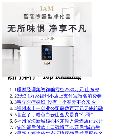
1
理财经理集资诈骗亏空2580万元 山东邮
2
2天2.1万家福州小店上支付宝报名消费券
3
弓立医疗探班“没有一个春天不会来临”
4
福州本土一创业公司获数百万元天使轮融
5
官宣了，粉色白云山金戈是真“伟哥”
6
福州滨海新城核心区东湖万豪酒店正式开
7
先吃饭后付款！口碑饿了么开启“城市生
8
最新！福建省生态环境厅领导成员配备名