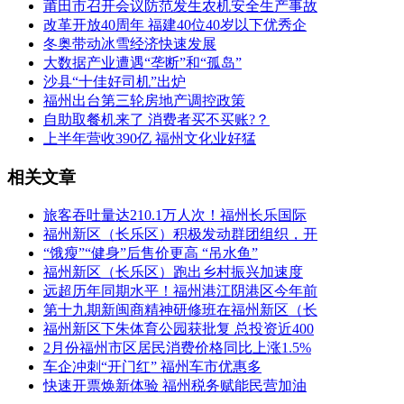
莆田市召开会议防范发生农机安全生产事故
改革开放40周年 福建40位40岁以下优秀企
冬奥带动冰雪经济快速发展
大数据产业遭遇“垄断”和“孤岛”
沙县“十佳好司机”出炉
福州出台第三轮房地产调控政策
自助取餐机来了 消费者买不买账?？
上半年营收390亿 福州文化业好猛
相关文章
旅客吞吐量达210.1万人次！福州长乐国际
福州新区（长乐区）积极发动群团组织，开
“饿瘦”“健身”后售价更高 “吊水鱼”
福州新区（长乐区）跑出乡村振兴加速度
远超历年同期水平！福州港江阴港区今年前
第十九期新闽商精神研修班在福州新区（长
福州新区下朱体育公园获批复 总投资近400
2月份福州市区居民消费价格同比上涨1.5%
车企冲刺“开门红” 福州车市优惠多
快速开票焕新体验 福州税务赋能民营加油