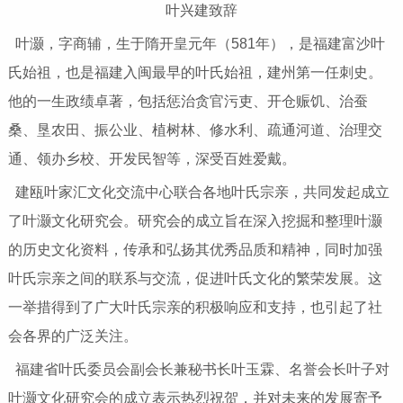
叶兴建致辞
叶灏，字商辅，生于隋开皇元年（581年），是福建富沙叶
氏始祖，也是福建入闽最早的叶氏始祖，建州第一任刺史。
他的一生政绩卓著，包括惩治贪官污吏、开仓赈饥、治蚕
桑、垦农田、振公业、植树林、修水利、疏通河道、治理交
通、领办乡校、开发民智等，深受百姓爱戴。
建瓯叶家汇文化交流中心联合各地叶氏宗亲，共同发起成立
了叶灏文化研究会。研究会的成立旨在深入挖掘和整理叶灏
的历史文化资料，传承和弘扬其优秀品质和精神，同时加强
叶氏宗亲之间的联系与交流，促进叶氏文化的繁荣发展。这
一举措得到了广大叶氏宗亲的积极响应和支持，也引起了社
会各界的广泛关注。
福建省叶氏委员会副会长兼秘书长叶玉霖、名誉会长叶子对
叶灏文化研究会的成立表示热烈祝贺，并对未来的发展寄予