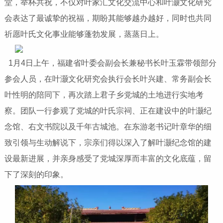
堂，举杯共祝，不仅对叶家汇文化交流中心和叶灏文化研究
会表达了最诚挚的祝福，期盼其能够越办越好，同时也共同
祈愿叶氏文化事业能够蓬勃发展，蒸蒸日上。
1月4日上午，福建省叶委会副会长兼秘书长叶玉霖带领部分
参会人员，在叶灏文化研究会执行会长叶兴建、常务副会长
叶性明的陪同下，再次踏上君子乡党城的土地进行实地考
察。团队一行参观了党城的叶氏宗祠、正在建设中的叶灏纪
念馆、右文书院以及千年古城池。在东游老书记叶章华的细
致引领与生动解说下，宗亲们得以深入了解叶灏纪念馆的建
设最新进展，并亲身感受了党城深厚而丰富的文化底蕴，留
下了深刻的印象。