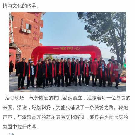
情与文化的传承。
活动现场，气势恢宏的拱门赫然矗立，迎接着每一位尊贵的
来宾。沿途，彩旗飘扬，为盛典铺设了一条缤纷之路。鞭炮
声声，与激昂高亢的鼓乐表演交相辉映，盛典在热闹喜庆的
氛围中拉开序幕。