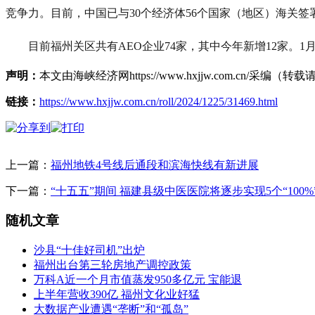
竞争力。目前，中国已与30个经济体56个国家（地区）海关签
目前福州关区共有AEO企业74家，其中今年新增12家。1月
声明：
本文由海峡经济网https://www.hxjjw.com.cn/
链接：
https://www.hxjjw.com.cn/roll/2024/1225/31469.html
上一篇：
福州地铁4号线后通段和滨海快线有新进展
下一篇：
“十五五”期间 福建县级中医医院将逐步实现5个“100%
随机文章
沙县“十佳好司机”出炉
福州出台第三轮房地产调控政策
万科A近一个月市值蒸发950多亿元 宝能退
上半年营收390亿 福州文化业好猛
大数据产业遭遇“垄断”和“孤岛”