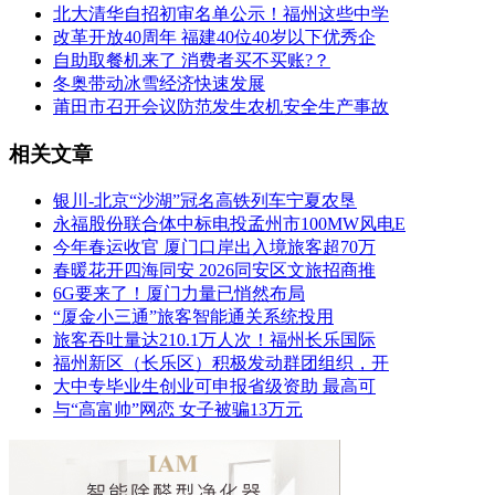
北大清华自招初审名单公示！福州这些中学
改革开放40周年 福建40位40岁以下优秀企
自助取餐机来了 消费者买不买账?？
冬奥带动冰雪经济快速发展
莆田市召开会议防范发生农机安全生产事故
相关文章
银川-北京“沙湖”冠名高铁列车宁夏农垦
永福股份联合体中标电投孟州市100MW风电E
今年春运收官 厦门口岸出入境旅客超70万
春暖花开四海同安 2026同安区文旅招商推
6G要来了！厦门力量已悄然布局
“厦金小三通”旅客智能通关系统投用
旅客吞吐量达210.1万人次！福州长乐国际
福州新区（长乐区）积极发动群团组织，开
大中专毕业生创业可申报省级资助 最高可
与“高富帅”网恋 女子被骗13万元