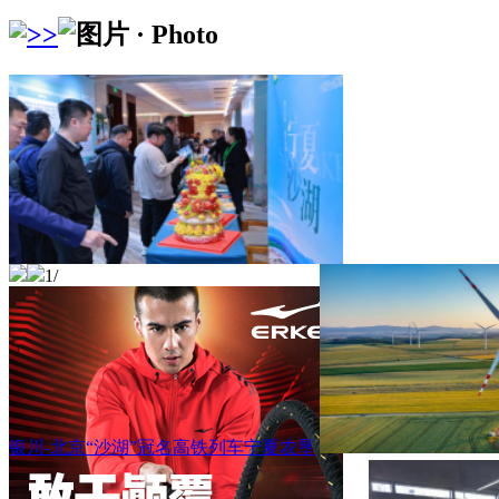
1
/
银川-北京“沙湖”冠名高铁列车宁夏农垦