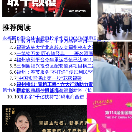
推荐阅读
永福股份联合体中标电投孟州市100MW风电E
1
千骏万马踏新春，千企万品奔福州——第六届
2
福建农林大学北京校友会福州校友之家成立
3
一笔绘万象 匠心铸经典——著名漫画家刘奎
4
福州班列平台今年承运货值已达6621万元！
5
三创园福兴投资区配套道路项目横二路正式通
6
福州：春节服务“不打烊” 便民利民“不断
7
“中国实景演出第一股”花落福建
8
福州推出“青榕工程” 六大行动助力青年人
第十九期新闽商精神研修班在福州新区（长
9
拼多多十年，那些变与不变
10
拼多多“千亿扶持”加码电商西进，茶吧机里