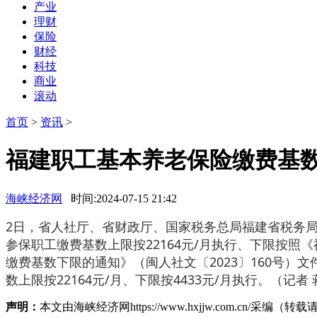
产业
理财
保险
财经
科技
商业
滚动
首页
>
资讯
>
福建职工基本养老保险缴费基
海峡经济网
时间:2024-07-15 21:42
2日，省人社厅、省财政厅、国家税务总局福建省税务局
参保职工缴费基数上限按22164元/月执行、下限按照
缴费基数下限的通知》（闽人社文〔2023〕160号）
数上限按22164元/月、下限按4433元/月执行。（记者
声明：
本文由海峡经济网https://www.hxjjw.com.cn/