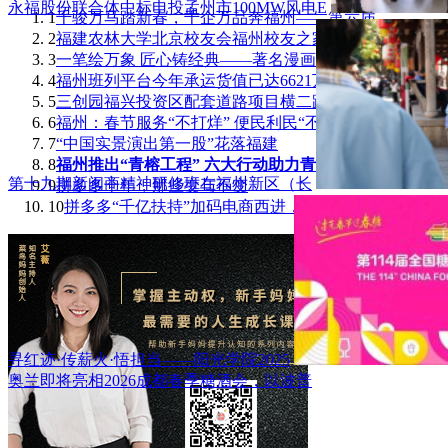
永福股份联合体中标电投孟州市100MW风电E
1
千骏万马踏新春，千企万品奔福州——第六届
2
福建农林大学北京校友会福州校友之家成立
3
一笔绘万象 匠心铸经典——著名漫画家刘奎
4
福州班列平台今年承运货值已达6621万元！
5
三创园福兴投资区配套道路项目横二路正式通
6
福州：春节服务“不打烊” 便民利民“不断
7
“中国实景演出第一股”花落福建
8
福州推出“青榕工程” 六大行动助力青年人
第十九期新闽商精神研修班在福州新区（长
9
拼多多十年，那些变与不变
10
拼多多“千亿扶持”加码电商西进，茶吧机里
寻红迹·传薪火·悟担当——阳光学院2025
奥兰即将亮相2026成都春季糖酒会，以波普