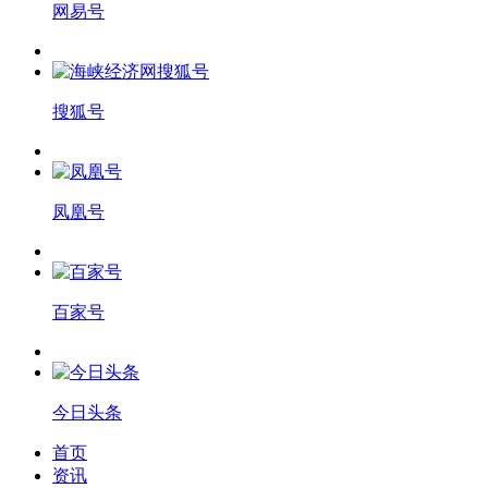
网易号
搜狐号
凤凰号
百家号
今日头条
首页
资讯