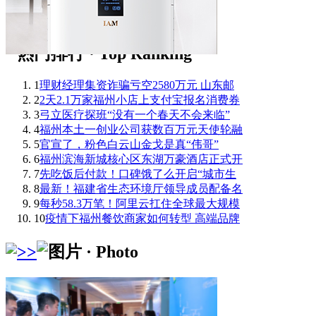
1
理财经理集资诈骗亏空2580万元 山东邮
2
2天2.1万家福州小店上支付宝报名消费券
3
弓立医疗探班“没有一个春天不会来临”
4
福州本土一创业公司获数百万元天使轮融
5
官宣了，粉色白云山金戈是真“伟哥”
6
福州滨海新城核心区东湖万豪酒店正式开
7
先吃饭后付款！口碑饿了么开启“城市生
8
最新！福建省生态环境厅领导成员配备名
9
每秒58.3万笔！阿里云扛住全球最大规模
10
疫情下福州餐饮商家如何转型 高端品牌