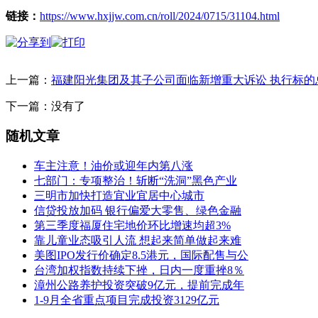
链接：
https://www.hxjjw.com.cn/roll/2024/0715/31104.html
上一篇：
福建阳光集团及其子公司面临新增重大诉讼 执行标的总额
下一篇：没有了
随机文章
车主注意！油价或迎年内第八涨
七部门：专项整治！斩断“洗洞”黑色产业
三明市加快打造宜业宜居中心城市
信贷投放加码 银行偏爱大零售、绿色金融
第三季度福厦住宅地价环比增速均超3%
靠儿童业态吸引人流 想起来简单做起来难
美图IPO发行价确定8.5港元，国际配售与公
台湾加权指数持续下挫，日内一度重挫8％
漳州公路养护投资突破9亿元，提前完成年
1-9月全省重点项目完成投资3129亿元