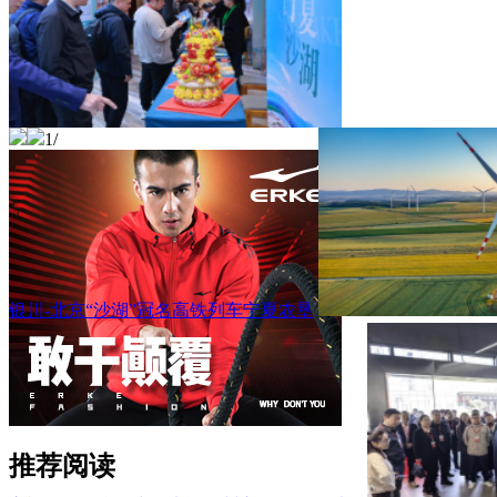
1
/
银川-北京“沙湖”冠名高铁列车宁夏农垦
推荐阅读