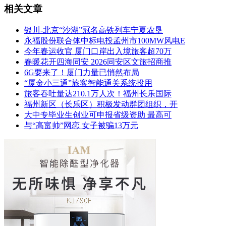
相关文章
银川-北京“沙湖”冠名高铁列车宁夏农垦
永福股份联合体中标电投孟州市100MW风电E
今年春运收官 厦门口岸出入境旅客超70万
春暖花开四海同安 2026同安区文旅招商推
6G要来了！厦门力量已悄然布局
“厦金小三通”旅客智能通关系统投用
旅客吞吐量达210.1万人次！福州长乐国际
福州新区（长乐区）积极发动群团组织，开
大中专毕业生创业可申报省级资助 最高可
与“高富帅”网恋 女子被骗13万元