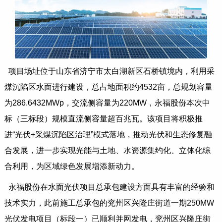
项目场址位于山东省济宁市太白湖新区石桥镇境内，利用采
煤沉陷区水面进行建设，总占地面积约4532亩，总规划容量
为286.6432MWp，交流侧容量为220MW，永福股份本次中
标（三标段）规模直流侧容量超百兆瓦。该项目将积极推
进“光伏+采煤沉陷区治理”模式落地，推动光伏和生态修复融
合发展，进一步实现光能与土地、水资源集约化、立体化综
合利用，为区域绿色发展增添新动力。
永福股份在水面光伏项目总承包建设方面具有丰富的经验和
技术实力，此前施工总承包的兖州区兴隆庄街道一期250MW
光伏发电项目（标段一）已顺利并网发电，兖州区兴隆庄街