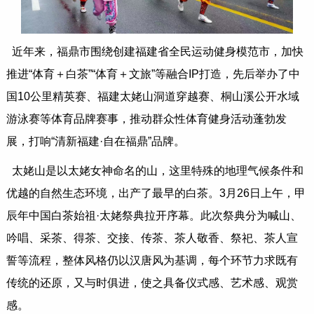
近年来，福鼎市围绕创建福建省全民运动健身模范市，加快
推进“体育＋白茶”“体育＋文旅”等融合IP打造，先后举办了中
国10公里精英赛、福建太姥山洞道穿越赛、桐山溪公开水域
游泳赛等体育品牌赛事，推动群众性体育健身活动蓬勃发
展，打响“清新福建·自在福鼎”品牌。
太姥山是以太姥女神命名的山，这里特殊的地理气候条件和
优越的自然生态环境，出产了最早的白茶。3月26日上午，甲
辰年中国白茶始祖·太姥祭典拉开序幕。此次祭典分为喊山、
吟唱、采茶、得茶、交接、传茶、茶人敬香、祭祀、茶人宣
誓等流程，整体风格仍以汉唐风为基调，每个环节力求既有
传统的还原，又与时俱进，使之具备仪式感、艺术感、观赏
感。