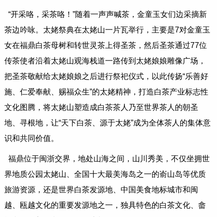
“开采咯，采茶咯！”随着一声声喊茶，金童玉女们边采摘新
茶边吟咏。太姥祭典在太姥山一片瓦举行，主要是7对金童玉
女在福鼎白茶母树和转世灵茶上得圣茶，然后圣茶通过77位
传茶使者沿着太姥山观海栈道一路传到太姥娘娘雕像广场，
把圣茶敬献给太姥娘娘之后进行祭祀仪式，以此传扬“乐善好
施、仁爱奉献、赐福众生”的太姥精神，打造白茶产业标志性
文化图腾，将太姥山塑造成白茶茶人乃至世界茶人的朝圣
地、寻根地，让“天下白茶、源于太姥”成为全体茶人的集体意
识和共同价值。
福鼎位于闽浙交界，地处山海之间，山川秀美，不仅坐拥世
界地质公园太姥山、全国十大最美海岛之一的嵛山岛等优质
旅游资源，还是世界白茶发源地、中国美食地标城市和闽
越、瓯越文化的重要发源地之一，独具特色的白茶文化、畲