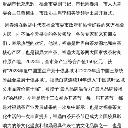
府副市长郑忠辉，福鼎市委副书记、市长周春海，市人大常
委会主任蔡梅生，市政协主席李绍美等领导出席开幕式。
周春海在致辞中代表福鼎市委市政府和热情好客的60万福鼎
人民，向莅临今天盛会的各位领导、各位专家和来宾朋友
们，表示热烈的欢迎。他说，福鼎是世界白茶发源地和白茶
核心产区，也是福鼎大白茶、福鼎大毫茶两大国家级茶树良
种原产地。2023年，全市茶产业综合产值150亿元，获
评“2023年度中国重点产茶十强县域”和“2023年度中国三茶统
筹融合发展十强县域”。福鼎白茶连续14年进入“中国茶叶区域
公用品牌价值十强”，被授予“最具品牌溢价力”“最具品牌传播
力”的品牌。今年是第十三次举办开茶节，每一届开茶节，都
是对福鼎茶产业发展成果的一次集中展示，也是对福鼎茶文
化生活的一次丰富提升，福鼎白茶开茶节已成为全国较具影
响力的茶文化盛宴和福鼎最具代表性的文化品牌之一，也是