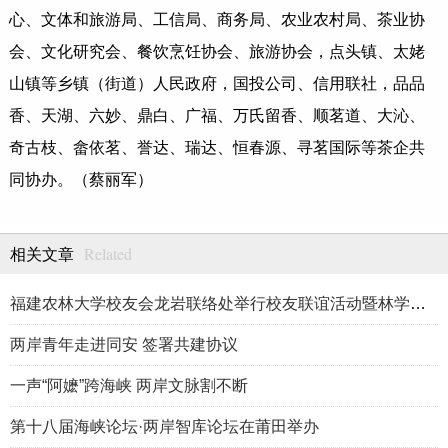
心、文体和旅游局、工信局、商务局、农业农村局、茶业协
会、文化研究会、餐饮烹饪协会、旅游协会，点头镇、太姥
山镇等乡镇（街道）人民政府，国投公司、信用联社，品品
香、天湖、六妙、鼎白、广福、万氏留香、顺茗道、大沁、
奇古枝、畲依茗、誉达、瑞达、恒春源、寻茗国际等茶企共
同协办。（蔡丽军）
Related
相关文章
福建农林大学校友会龙岩联络处举行校友联谊活动暨林学、生物医药
两岸青年走进同安 签署共建协议
一声“阿嬷”跨海峡 两岸文脉割不断
第十八届海峡论坛·两岸智库论坛在莆田举办