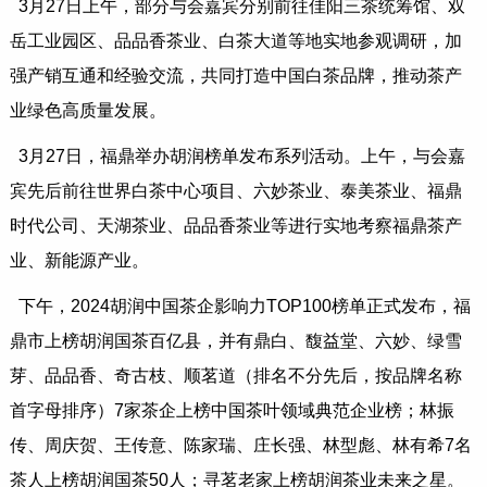
3月27日上午，部分与会嘉宾分别前往佳阳三茶统筹馆、双
岳工业园区、品品香茶业、白茶大道等地实地参观调研，加
强产销互通和经验交流，共同打造中国白茶品牌，推动茶产
业绿色高质量发展。
3月27日，福鼎举办胡润榜单发布系列活动。上午，与会嘉
宾先后前往世界白茶中心项目、六妙茶业、泰美茶业、福鼎
时代公司、天湖茶业、品品香茶业等进行实地考察福鼎茶产
业、新能源产业。
下午，2024胡润中国茶企影响力TOP100榜单正式发布，福
鼎市上榜胡润国茶百亿县，并有鼎白、馥益堂、六妙、绿雪
芽、品品香、奇古枝、顺茗道（排名不分先后，按品牌名称
首字母排序）7家茶企上榜中国茶叶领域典范企业榜；林振
传、周庆贺、王传意、陈家瑞、庄长强、林型彪、林有希7名
茶人上榜胡润国茶50人；寻茗老家上榜胡润茶业未来之星。