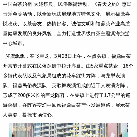
中国白茶始祖·太姥祭典、民俗踩街活动、《春天之约》惠民
音乐会等活动，以全新玩法展现地方特色文化，展示福鼎喜
悦收获、以茶会友、热情好客、诚信文明和福鼎茶产业高质
量健康发展的良好风貌，全力打造世界级白茶主题滨海旅游
中心城市。
旌旗飘飘，春飞巨龙。3月28日上午，在点头镇，福鼎白茶
开茶节开幕式在民俗踩街中拉开序幕。由5家重点茶企、16个
乡镇代表队以及气象局组成的花车踩街方阵，与龙型表演
队、福鼎民俗表演队、英歌舞表演组成的近千人表演方阵，
形成了200多米长的巨龙阵容，在集镇上进行了1.7公里的巡
游踩街，在阵容变幻中回顾福鼎白茶产业发展道路，展示茶
人英姿，提振市场信心。