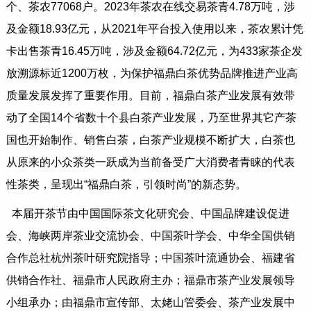
个、茶农77068户。2023年茶农在线交易茶青4.78万吨，涉
及金额18.93亿元，从2021年平台投入使用以来，茶农累计凭
卡出售茶青16.45万吨，涉及金额64.72亿元，为433家茶企发
放溯源标近1200万枚，为保护福鼎白茶优势品牌推进产业高
质量发展发挥了重要作用。目前，福鼎白茶产业发展有效带
动了全国14个省数十个县白茶产业发展，乃至世界其它产茶
国也开始制作、销售白茶，白茶产业规模不断扩大，白茶也
从原来的小众茶类一跃成为当前备受广大消费者青睐的代表
性茶类，呈现出“福鼎白茶，引领时尚”的新态势。
本届开茶节由中国国际茶文化研究会、中国品牌建设促进
会、海峡两岸茶业交流协会、中国茶叶学会、中华全国供销
合作总社杭州茶叶研究院指导；中国茶叶流通协会、福建省
供销合作社、福鼎市人民政府主办；福鼎市茶产业发展领导
小组承办；由福鼎市宣传部、太姥山管委会、茶产业发展中