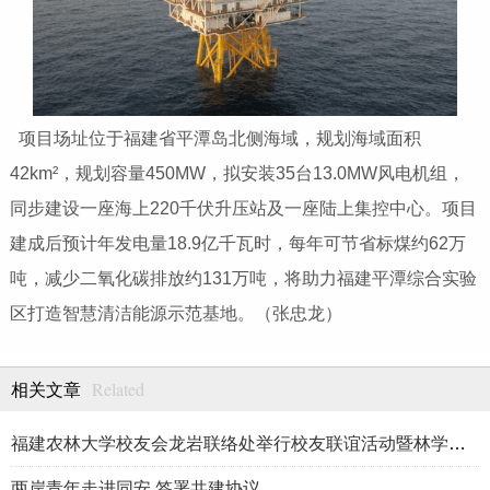
项目场址位于福建省平潭岛北侧海域，规划海域面积
42km²，规划容量450MW，拟安装35台13.0MW风电机组，
同步建设一座海上220千伏升压站及一座陆上集控中心。项目
建成后预计年发电量18.9亿千瓦时，每年可节省标煤约62万
吨，减少二氧化碳排放约131万吨，将助力福建平潭综合实验
区打造智慧清洁能源示范基地。（张忠龙）
Related
相关文章
福建农林大学校友会龙岩联络处举行校友联谊活动暨林学、生物医药
两岸青年走进同安 签署共建协议