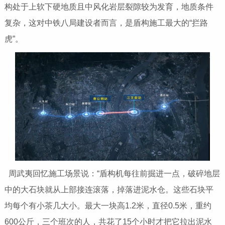
构处于上软下硬地质且中风化岩层裂隙较为发育，地质条件
复杂，这对中铁八局建设者而言，是盾构施工最大的“拦路
虎”。
周武夷回忆施工场景说：“盾构机每往前掘进一点，破碎地层
中的大石块就从上部接连滚落，掉落进泥水仓。这些石块平
均每个有小茶几大小。最大一块高1.2米，直径0.5米，重约
600公斤，三个班次的人，共花了15个小时才把它拉出泥水