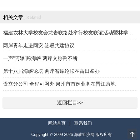
Related
相关文章
福建农林大学校友会龙岩联络处举行校友联谊活动暨林学、生物医药
两岸青年走进同安 签署共建协议
一声“阿嬷”跨海峡 两岸文脉割不断
第十八届海峡论坛·两岸智库论坛在莆田举办
设立分公司 全程可网办 泉州市首例业务在晋江落地
返回栏目>>
网站首页
|
联系我们
Copyright © 2009-2026.海峡经济网 版权所有