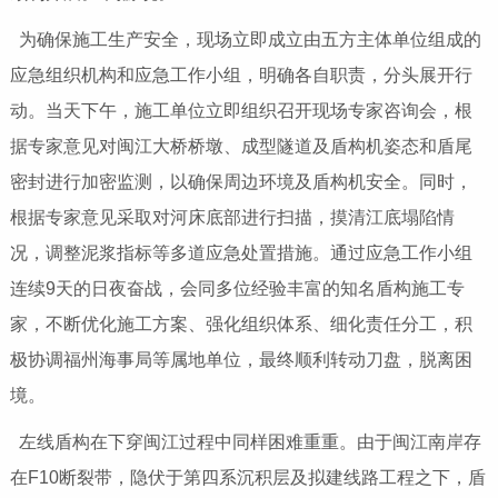
为确保施工生产安全，现场立即成立由五方主体单位组成的
应急组织机构和应急工作小组，明确各自职责，分头展开行
动。当天下午，施工单位立即组织召开现场专家咨询会，根
据专家意见对闽江大桥桥墩、成型隧道及盾构机姿态和盾尾
密封进行加密监测，以确保周边环境及盾构机安全。同时，
根据专家意见采取对河床底部进行扫描，摸清江底塌陷情
况，调整泥浆指标等多道应急处置措施。通过应急工作小组
连续9天的日夜奋战，会同多位经验丰富的知名盾构施工专
家，不断优化施工方案、强化组织体系、细化责任分工，积
极协调福州海事局等属地单位，最终顺利转动刀盘，脱离困
境。
左线盾构在下穿闽江过程中同样困难重重。由于闽江南岸存
在F10断裂带，隐伏于第四系沉积层及拟建线路工程之下，盾