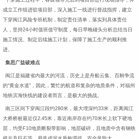
成立工作组进驻项目部，深入施工一线进行督战指挥，建立
下穿闽江风险专班机制，制定责任清单，落实到具体责任
人，坚持24小时值班值守制度，每日早晚碰头分析总结当日
施工情况、制定后续施工计划，保障了施工生产的顺利推
进。
集思广益破难点
闽江是福建省内最大的河流，历史上是舟船云集、百舸争流
的“黄金水道”，因此，繁忙的航道和复杂的地质条件，对福州
地铁滨海快线的建设者而言，是极大的挑战。
南三区间下穿闽江段约280米，最大埋深约33米，距离闽江
大桥桥桩最近仅2.45米，靠近南岸存在约70米长上软下硬地
层，均受F10地质断裂带影响，地层破碎，且地质中含有钢铁
残片及巨石等，易造成泥水盾构滞排，安全风险大。