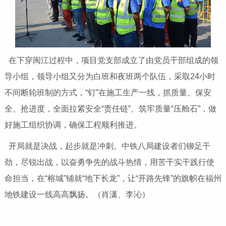
在下穿闽江过程中，项目党支部成立了由党员干部组成的领
导小组，领导小组又分为白班和夜班两个队伍，采取24小时
不间断轮班制的方式，“钉”在施工生产一线，抓质量、保安
全、抢进度，全面拉紧安全“责任链”、筑牢质量“压舱石”，做
好施工组织协调，确保工程顺利推进。
开局就是决战，起步就是冲刺。中铁八局建设者们铆足干
劲，尽锐出战，以奋勇争先的战斗热情，用苦干实干践行使
命担当，在“榕城”铺就“地下长龙”，让“开路先锋”的旗帜在福州
地铁建设一线高高飘扬。（肖潇、李沁）