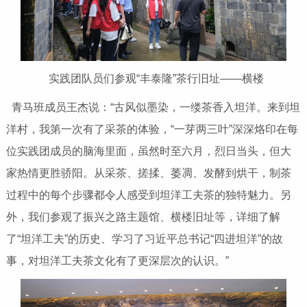
实践团队员们参观“丰泰隆”茶行旧址——横楼
青马班成员王杰说：“古风似墨染，一缕茶香入坦洋。来到坦
洋村，我第一次有了采茶的体验，“一芽两三叶”深深烙印在每
位实践团成员的脑海里面，虽然时至六月，烈日当头，但大
家热情更胜骄阳。从采茶、搓揉、萎凋、发酵到烘干，制茶
过程中的每个步骤都令人感受到坦洋工夫茶的独特魅力。另
外，我们参观了振兴之路主题馆、横楼旧址等，详细了解
了“坦洋工夫”的历史、学习了习近平总书记“四进坦洋”的故
事，对坦洋工夫茶文化有了更深层次的认识。”