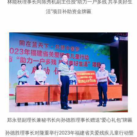
林能秋理事长向陈秀机副主任授“助力一户多残 共享美好生
活”项目补助资金牌匾
郑永登副理长兼秘书长向孙德胜理事长赠送“爱心礼包”牌匾
孙德胜理事长对隆重举行2023年福建省关爱残疾儿童行动暨