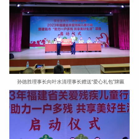
孙德胜理事长向叶水清理事长赠送“爱心礼包”牌匾