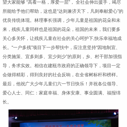
望大家能够 “高看一格，厚爱一层”， 全社会伸出援手，竭尽
所能给予他们帮助，这也是“达则兼济天下，凡则奉献爱心”的
优良传统体现。林理事长强调，少年儿童是祖国的花朵和未
来，残疾儿童同样也是祖国的花朵，祖国的未来，我们要多
关心多关怀，让残疾儿童在社会的关心呵护下,快乐幸福地成
长。“一户多残”项目下一步帮扶中，应注意坚持“因地制宜、
分类施策、宜多则多、宜少则少”的原则，乡、村干部加强指
导，务求实效。相信在建瓯市政府的正确领导下，项目一定
会做得精彩，得到良好的社会反响，在全省树标杆和榜样。
最后，他祝广大少年儿童们六一节日快乐！并祝各位领导、
爱心人士、同仁：家庭幸福、身体安康、事业圆满、福报绵
长。