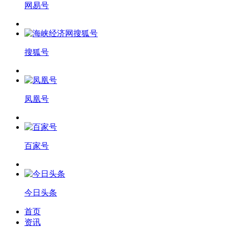
网易号
搜狐号
凤凰号
百家号
今日头条
首页
资讯