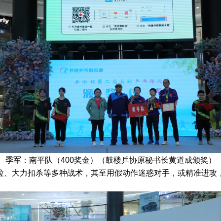
季军：南平队（400奖金）（鼓楼乒协原秘书长黄道成颁奖）
垃、大力扣杀等多种战术，其至用假动作迷惑对手，或精准进攻