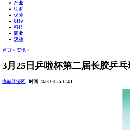
产业
理财
保险
财经
科技
商业
滚动
首页
>
资讯
>
3月25日乒啦杯第二届长胶乒
海峡经济网
时间:2023-03-26 14:01