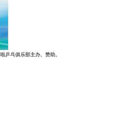
乒啦乒乓俱乐部主办、赞助。