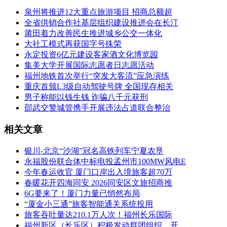
泉州将推进12大重点旅游项目 招商总额超
全省供销合作社基层组织建设推进会在长汀
莆田着力改善民生推进城乡公交一体化
大社工模式再获国字号殊荣
永定投资6亿元建设客家酒文化博览园
集美大学开展国际志愿者日志愿活动
福州地铁首次举行“突发大客流”应急演练
重庆首颁L3级自动驾驶号牌 全国现存相关
男子称能以钱生钱 诈骗八千元获刑
邵武交警城管携手开展违法占道联合整治
相关文章
银川-北京“沙湖”冠名高铁列车宁夏农垦
永福股份联合体中标电投孟州市100MW风电E
今年春运收官 厦门口岸出入境旅客超70万
春暖花开四海同安 2026同安区文旅招商推
6G要来了！厦门力量已悄然布局
“厦金小三通”旅客智能通关系统投用
旅客吞吐量达210.1万人次！福州长乐国际
福州新区（长乐区）积极发动群团组织，开