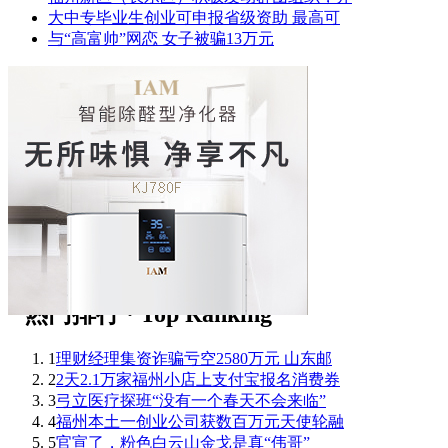
大中专毕业生创业可申报省级资助 最高可
与“高富帅”网恋 女子被骗13万元
1
理财经理集资诈骗亏空2580万元 山东邮
2
2天2.1万家福州小店上支付宝报名消费券
3
弓立医疗探班“没有一个春天不会来临”
4
福州本土一创业公司获数百万元天使轮融
5
官宣了，粉色白云山金戈是真“伟哥”