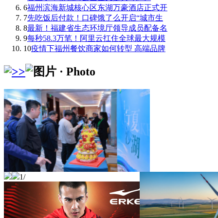
6
福州滨海新城核心区东湖万豪酒店正式开
7
先吃饭后付款！口碑饿了么开启“城市生
8
最新！福建省生态环境厅领导成员配备名
9
每秒58.3万笔！阿里云扛住全球最大规模
10
疫情下福州餐饮商家如何转型 高端品牌
1
/