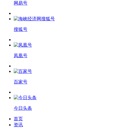
网易号
搜狐号
凤凰号
百家号
今日头条
首页
资讯