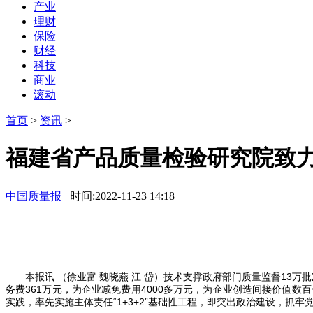
产业
理财
保险
财经
科技
商业
滚动
首页
>
资讯
>
福建省产品质量检验研究院致
中国质量报
时间:2022-11-23 14:18
本报讯 （徐业富 魏晓燕 江 岱）技术支撑政府部门质量监督13万
务费361万元，为企业减免费用4000多万元，为企业创造间接价值
实践，率先实施主体责任“1+3+2”基础性工程，即突出政治建设，