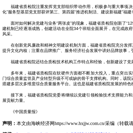
福建省质检院注重发挥党支部组织带动作用，积极参与重大事项决策
化”服务型基层党支部获评第三、第四届“推进机制活、建设新福建”福
面对如何解决党建与业务“两张皮”的现象，福建省质检院创新了“1252
建机制已经逐渐成熟，创建活动在全院34个班组全面展开，在完成政
风采。
在创新党风廉政和精神文明建设机制方面，福建省质检院充分发挥
提升文化内核；注重在品牌推广、服务经济社会发展中讲好品牌故事，
福建省质检院还结合质检技术机构工作特点和经验，创新建设了党风
多年来，福建省质检院在软硬件方面都不断加大投入，重点突出实
门综合质量监管及产业转型升级不可或缺的骨干支撑机构。同时，该院还打
搭建多层次多维度综合质量服务平台。这也是福建省质检院发展的特色
接下来，福建省质检院党委将继续以党建引领检验技术支撑能力和
展贡献力量。
《中国质量报》
声明：
本文由海峡经济网https://www.hxjjw.com.cn/