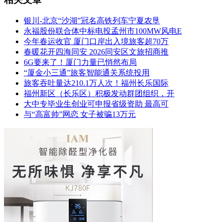
银川-北京“沙湖”冠名高铁列车宁夏农垦
永福股份联合体中标电投孟州市100MW风电E
今年春运收官 厦门口岸出入境旅客超70万
春暖花开四海同安 2026同安区文旅招商推
6G要来了！厦门力量已悄然布局
“厦金小三通”旅客智能通关系统投用
旅客吞吐量达210.1万人次！福州长乐国际
福州新区（长乐区）积极发动群团组织，开
大中专毕业生创业可申报省级资助 最高可
与“高富帅”网恋 女子被骗13万元