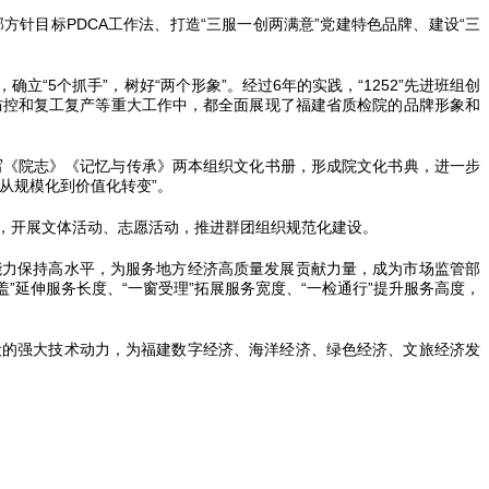
针目标PDCA工作法、打造“三服一创两满意”党建特色品牌、建设“三
确立“5个抓手”，树好“两个形象”。经过6年的实践，“1252”先进班组创
防控和复工复产等重大工作中，都全面展现了福建省质检院的品牌形象和
写《院志》《记忆与传承》两本组织文化书册，形成院文化书典，进一步
从规模化到价值化转变”。
任，开展文体活动、志愿活动，推进群团组织规范化建设。
能力保持高水平，为服务地方经济高质量发展贡献力量，成为市场监管部
”延伸服务长度、“一窗受理”拓展服务宽度、“一检通行”提升服务高度，
。
设的强大技术动力，为福建数字经济、海洋经济、绿色经济、文旅经济发