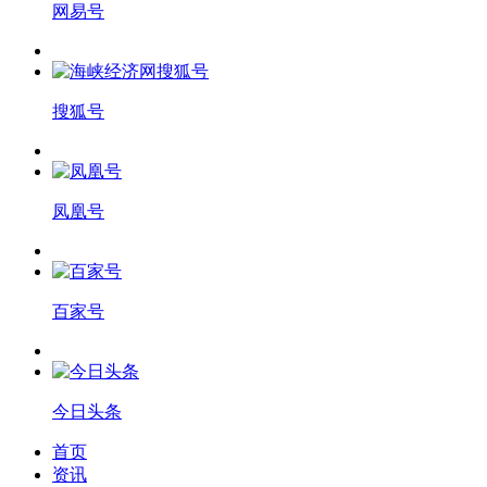
网易号
搜狐号
凤凰号
百家号
今日头条
首页
资讯