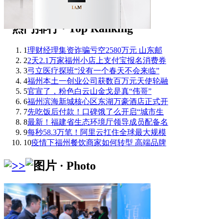
1
理财经理集资诈骗亏空2580万元 山东邮
2
2天2.1万家福州小店上支付宝报名消费券
3
弓立医疗探班“没有一个春天不会来临”
4
福州本土一创业公司获数百万元天使轮融
5
官宣了，粉色白云山金戈是真“伟哥”
6
福州滨海新城核心区东湖万豪酒店正式开
7
先吃饭后付款！口碑饿了么开启“城市生
8
最新！福建省生态环境厅领导成员配备名
9
每秒58.3万笔！阿里云扛住全球最大规模
10
疫情下福州餐饮商家如何转型 高端品牌