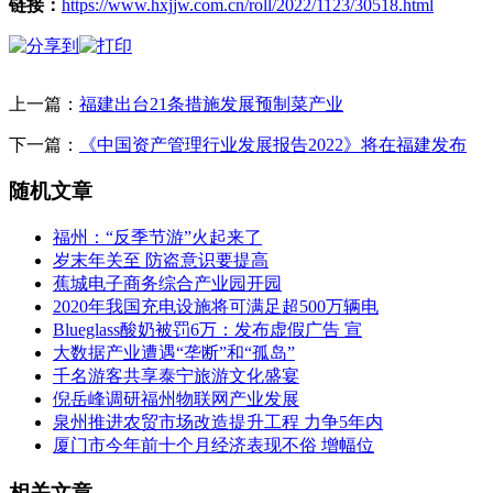
链接：
https://www.hxjjw.com.cn/roll/2022/1123/30518.html
上一篇：
福建出台21条措施发展预制菜产业
下一篇：
《中国资产管理行业发展报告2022》将在福建发布
随机文章
福州：“反季节游”火起来了
岁末年关至 防盗意识要提高
蕉城电子商务综合产业园开园
2020年我国充电设施将可满足超500万辆电
Blueglass酸奶被罚6万：发布虚假广告 宣
大数据产业遭遇“垄断”和“孤岛”
千名游客共享泰宁旅游文化盛宴
倪岳峰调研福州物联网产业发展
泉州推进农贸市场改造提升工程 力争5年内
厦门市今年前十个月经济表现不俗 增幅位
相关文章