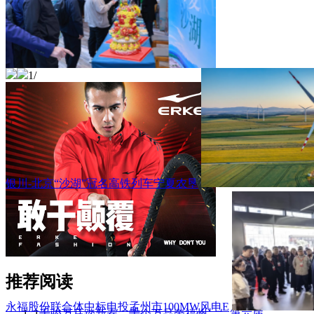
1
/
银川-北京“沙湖”冠名高铁列车宁夏农垦
推荐阅读
永福股份联合体中标电投孟州市100MW风电E
1
千骏万马踏新春，千企万品奔福州——第六届