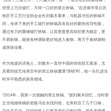
经受上万次锻打，方得一口好的章丘铁锅。”在济南市章丘区
铁匠手工艺行业协会会长刘紫木看来，与机器冲压的铁锅不
同，传承下来的手工锻打的铁锅具有良好的聚热传导性能，
通过有力的重锤锻打铁锅，让其密度更高组织更为稳定，更
不易粘锅，能使各种调味更好地进入食物，将万千食材烧制
成美味佳肴。
作为地道的济南人，刘紫木一直对中国的传统技艺着迷，尤
其看到技艺传承百年的章丘铁锅遭遇“滞销”时，他一头扎进当
时并不熟悉的厨具领域。
“2014年，我第一次接触到章丘铁锅。”据刘紫木回忆，当时章
丘当地做铁锅的老板冯全永找到他，仓库积压了几千口锅，
完全卖不动，打锅的匠人们更是面临温饱问题，很多老师傅