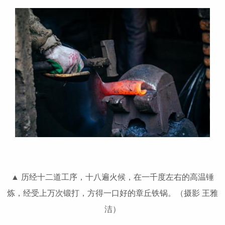
▲ 历经十二道工序，十八遍火候，在一千度左右的高温锤
炼，经受上万次锻打，方得一口好的章丘铁锅。（摄影 王雅
洁）