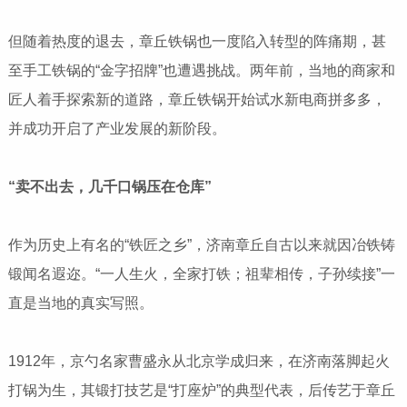
但随着热度的退去，章丘铁锅也一度陷入转型的阵痛期，甚
至手工铁锅的“金字招牌”也遭遇挑战。两年前，当地的商家和
匠人着手探索新的道路，章丘铁锅开始试水新电商拼多多，
并成功开启了产业发展的新阶段。
“卖不出去，几千口锅压在仓库”
作为历史上有名的“铁匠之乡”，济南章丘自古以来就因冶铁铸
锻闻名遐迩。“一人生火，全家打铁；祖辈相传，子孙续接”一
直是当地的真实写照。
1912年，京勺名家曹盛永从北京学成归来，在济南落脚起火
打锅为生，其锻打技艺是“打座炉”的典型代表，后传艺于章丘