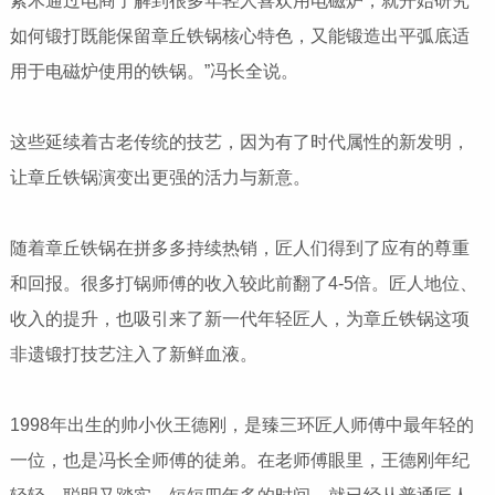
紫木通过电商了解到很多年轻人喜欢用电磁炉，就开始研究
如何锻打既能保留章丘铁锅核心特色，又能锻造出平弧底适
用于电磁炉使用的铁锅。”冯长全说。
这些延续着古老传统的技艺，因为有了时代属性的新发明，
让章丘铁锅演变出更强的活力与新意。
随着章丘铁锅在拼多多持续热销，匠人们得到了应有的尊重
和回报。很多打锅师傅的收入较此前翻了4-5倍。匠人地位、
收入的提升，也吸引来了新一代年轻匠人，为章丘铁锅这项
非遗锻打技艺注入了新鲜血液。
1998年出生的帅小伙王德刚，是臻三环匠人师傅中最年轻的
一位，也是冯长全师傅的徒弟。在老师傅眼里，王德刚年纪