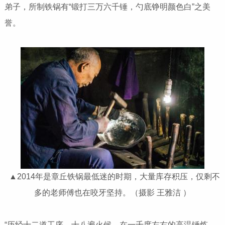
弟子，所制铁锅有“锻打三万六千锤，勺底铮明颜色白”之美
誉。
▲2014年是章丘铁锅最低迷的时期，大量库存积压，仅剩不
多的老师傅也在咬牙坚持。（摄影 王雅洁 ）
“历经十二道工序，十八遍火候，在一千度左右的高温锤炼，