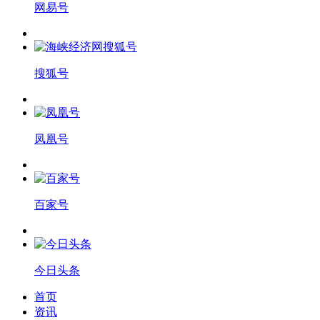
网易号
搜狐号
凤凰号
百家号
今日头条
首页
资讯