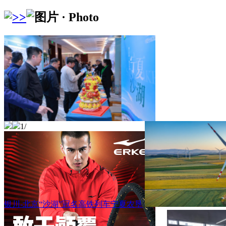
1
/
银川-北京“沙湖”冠名高铁列车宁夏农垦