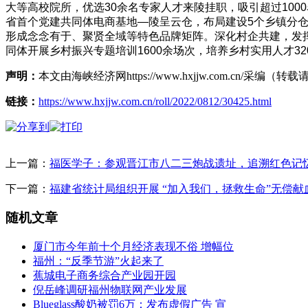
大等高校院所，优选30余名专家人才来陵挂职，吸引超过10
省首个党建共同体电商基地—陵呈云仓，布局建设5个乡镇分仓
形成念念有于、聚贤全域等特色品牌矩阵。深化村企共建，发挥
同体开展乡村振兴专题培训1600余场次，培养乡村实用人才3
声明：
本文由海峡经济网https://www.hxjjw.com.cn/
链接：
https://www.hxjjw.com.cn/roll/2022/0812/30425.html
上一篇：
福医学子：参观晋江市八二三炮战遗址，追溯红色记
下一篇：
福建省统计局组织开展 “加入我们，拯救生命”无偿献
随机文章
厦门市今年前十个月经济表现不俗 增幅位
福州：“反季节游”火起来了
蕉城电子商务综合产业园开园
倪岳峰调研福州物联网产业发展
Blueglass酸奶被罚6万：发布虚假广告 宣