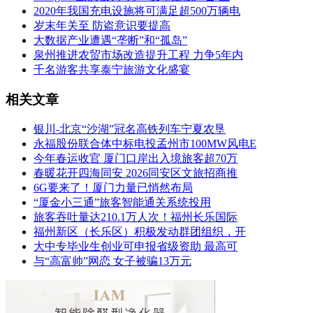
2020年我国充电设施将可满足超500万辆电
岁末年关至 防盗意识要提高
大数据产业遭遇“垄断”和“孤岛”
泉州推进农贸市场改造提升工程 力争5年内
千名游客共享泰宁旅游文化盛宴
相关文章
银川-北京“沙湖”冠名高铁列车宁夏农垦
永福股份联合体中标电投孟州市100MW风电E
今年春运收官 厦门口岸出入境旅客超70万
春暖花开四海同安 2026同安区文旅招商推
6G要来了！厦门力量已悄然布局
“厦金小三通”旅客智能通关系统投用
旅客吞吐量达210.1万人次！福州长乐国际
福州新区（长乐区）积极发动群团组织，开
大中专毕业生创业可申报省级资助 最高可
与“高富帅”网恋 女子被骗13万元