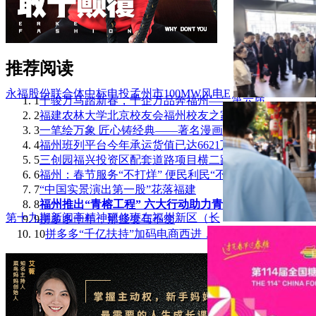
推荐阅读
永福股份联合体中标电投孟州市100MW风电E
1
千骏万马踏新春，千企万品奔福州——第六届
2
福建农林大学北京校友会福州校友之家成立
3
一笔绘万象 匠心铸经典——著名漫画家刘奎
4
福州班列平台今年承运货值已达6621万元！
5
三创园福兴投资区配套道路项目横二路正式通
6
福州：春节服务“不打烊” 便民利民“不断
7
“中国实景演出第一股”花落福建
8
福州推出“青榕工程” 六大行动助力青年人
第十九期新闽商精神研修班在福州新区（长
9
拼多多十年，那些变与不变
10
拼多多“千亿扶持”加码电商西进，茶吧机里