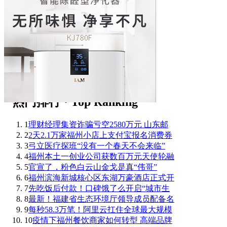
1
理财经理集资诈骗亏空2580万元 山东邮
2
2天2.1万家福州小店上支付宝报名消费券
3
弓立医疗探班“没有一个春天不会来临”
4
福州本土一创业公司获数百万元天使轮融
5
官宣了，粉色白云山金戈是真“伟哥”
6
福州滨海新城核心区东湖万豪酒店正式开
7
先吃饭后付款！口碑饿了么开启“城市生
8
最新！福建省生态环境厅领导成员配备名
9
每秒58.3万笔！阿里云扛住全球最大规模
10
疫情下福州餐饮商家如何转型 高端品牌