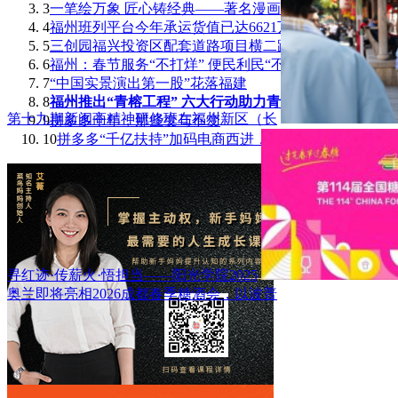
3
一笔绘万象 匠心铸经典——著名漫画家刘奎
4
福州班列平台今年承运货值已达6621万元！
5
三创园福兴投资区配套道路项目横二路正式通
6
福州：春节服务“不打烊” 便民利民“不断
7
“中国实景演出第一股”花落福建
8
福州推出“青榕工程” 六大行动助力青年人
第十九期新闽商精神研修班在福州新区（长
9
拼多多十年，那些变与不变
10
拼多多“千亿扶持”加码电商西进，茶吧机里
寻红迹·传薪火·悟担当——阳光学院2025
奥兰即将亮相2026成都春季糖酒会，以波普