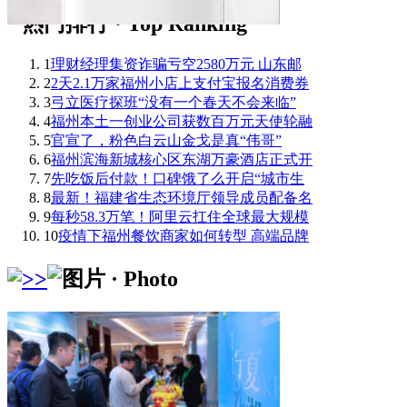
1
理财经理集资诈骗亏空2580万元 山东邮
2
2天2.1万家福州小店上支付宝报名消费券
3
弓立医疗探班“没有一个春天不会来临”
4
福州本土一创业公司获数百万元天使轮融
5
官宣了，粉色白云山金戈是真“伟哥”
6
福州滨海新城核心区东湖万豪酒店正式开
7
先吃饭后付款！口碑饿了么开启“城市生
8
最新！福建省生态环境厅领导成员配备名
9
每秒58.3万笔！阿里云扛住全球最大规模
10
疫情下福州餐饮商家如何转型 高端品牌