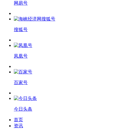
网易号
搜狐号
凤凰号
百家号
今日头条
首页
资讯