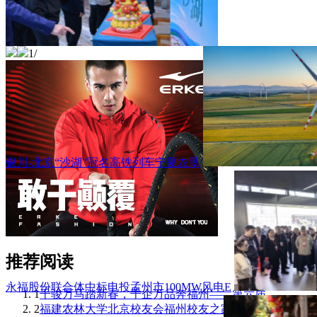
1
/
银川-北京“沙湖”冠名高铁列车宁夏农垦
推荐阅读
永福股份联合体中标电投孟州市100MW风电E
1
千骏万马踏新春，千企万品奔福州——第六届
2
福建农林大学北京校友会福州校友之家成立