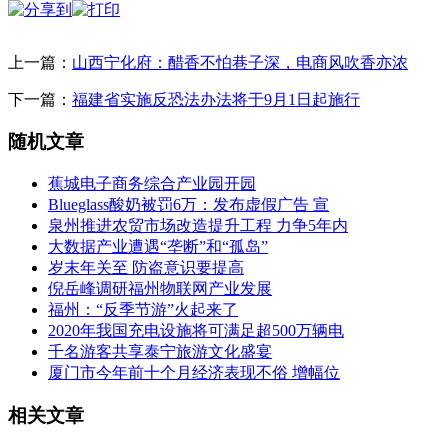
上一篇：
山西宁化府：醋香不怕巷子深，电商风吹香亦浓
下一篇：
福建省实施反恐法办法将于9月1日起施行
随机文章
蕉城电子商务综合产业园开园
Blueglass酸奶被罚6万：发布虚假广告 宣
泉州推进农贸市场改造提升工程 力争5年内
大数据产业遭遇“垄断”和“孤岛”
岁末年关至 防盗意识要提高
倪岳峰调研福州物联网产业发展
福州：“反季节游”火起来了
2020年我国充电设施将可满足超500万辆电
千名游客共享泰宁旅游文化盛宴
厦门市今年前十个月经济表现不俗 增幅位
相关文章