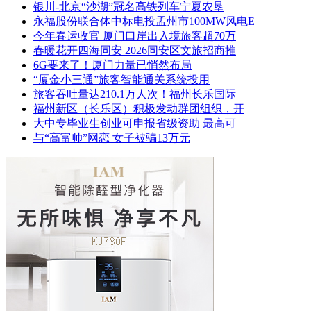
银川-北京“沙湖”冠名高铁列车宁夏农垦
永福股份联合体中标电投孟州市100MW风电E
今年春运收官 厦门口岸出入境旅客超70万
春暖花开四海同安 2026同安区文旅招商推
6G要来了！厦门力量已悄然布局
“厦金小三通”旅客智能通关系统投用
旅客吞吐量达210.1万人次！福州长乐国际
福州新区（长乐区）积极发动群团组织，开
大中专毕业生创业可申报省级资助 最高可
与“高富帅”网恋 女子被骗13万元