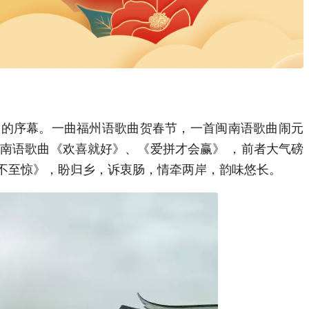
出的序幕。一曲福州语歌曲贺春节，一首闽南语歌曲闹元
南语歌曲《欢喜就好》、《爱拼才会赢》 ，前者大气磅
不至惊》，盼归乡，诉衷肠，情牵两岸，韵味悠长。