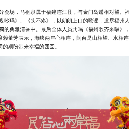
分会场，马祖隶属于福建连江县，与金门岛遥相对望。
哎吵玛》、《头不疼》，以朗朗上口的歌谣，道尽福州
莉的典雅清香中。最后全体人员共唱《福州歌齐来唱》
席赖董芳表示，海峡两岸心相连，闽台是山相望、水相连
同的期盼带来幸福的团圆。