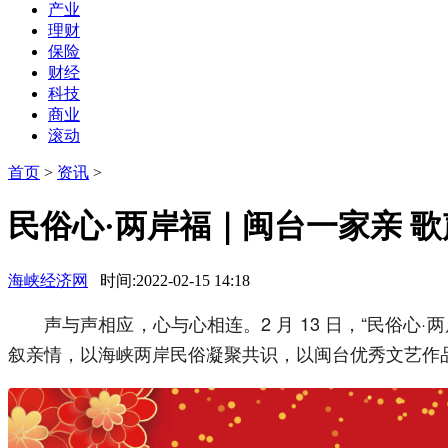
产业
理财
保险
财经
科技
商业
滚动
首页
>
资讯
>
民俗心·两岸福｜闽台一家亲 
海峡经济网
时间:2022-02-15 14:18
声与声相应，心与心相连。2 月 13 日，“民俗心
叙亲情，以海峡两岸民俗凝聚共识，以闽台优秀文艺作