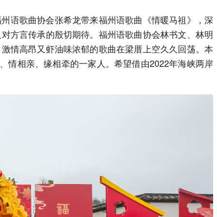
福州语歌曲协会张希龙带来福州语歌曲《情暖马祖》，深
人对方言传承的殷切期待。福州语歌曲协会林书文、林明
，激情高昂又虾油味浓郁的歌曲在梁厝上空久久回荡。本
、情相亲、缘相牵的一家人。希望借由2022年海峡两岸