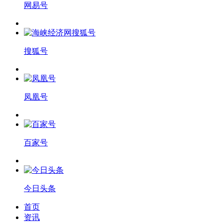
网易号
搜狐号
凤凰号
百家号
今日头条
首页
资讯