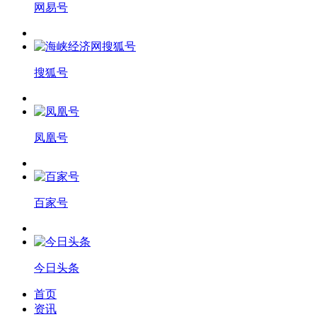
网易号
搜狐号
凤凰号
百家号
今日头条
首页
资讯