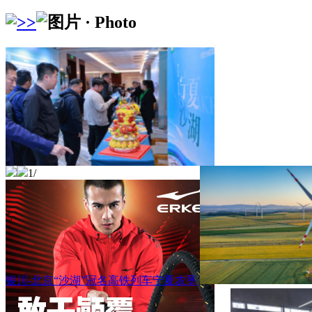
1
/
银川-北京“沙湖”冠名高铁列车宁夏农垦