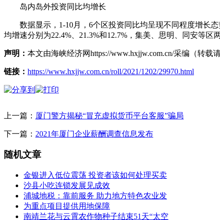
岛内岛外投资同比均增长
数据显示，1-10月，6个区投资同比均呈现不同程度增长态势
均增速分别为22.4%、21.3%和12.7%，集美、思明、同安等区
声明：
本文由海峡经济网https://www.hxjjw.com.cn/
链接：
https://www.hxjjw.com.cn/roll/2021/1202/29970.html
上一篇：
厦门警方揭秘“冒充虚拟货币平台客服”骗局
下一篇：
2021年厦门企业薪酬调查信息发布
随机文章
金银进入低位震荡 投资者该如何处理买卖
沙县小吃连锁发展见成效
浦城地税：靠前服务 助力地方特色农业发
为重点项目提供用地保障
南靖兰花与云霄农作物种子结束51天“太空