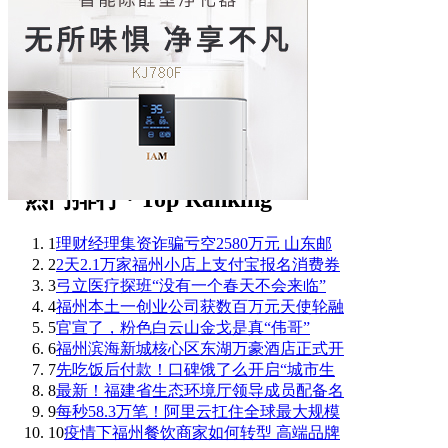
1
理财经理集资诈骗亏空2580万元 山东邮
2
2天2.1万家福州小店上支付宝报名消费券
3
弓立医疗探班“没有一个春天不会来临”
4
福州本土一创业公司获数百万元天使轮融
5
官宣了，粉色白云山金戈是真“伟哥”
6
福州滨海新城核心区东湖万豪酒店正式开
7
先吃饭后付款！口碑饿了么开启“城市生
8
最新！福建省生态环境厅领导成员配备名
9
每秒58.3万笔！阿里云扛住全球最大规模
10
疫情下福州餐饮商家如何转型 高端品牌