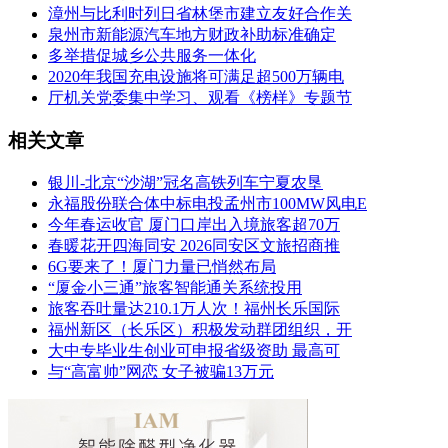
漳州与比利时列日省林堡市建立友好合作关
泉州市新能源汽车地方财政补助标准确定
多举措促城乡公共服务一体化
2020年我国充电设施将可满足超500万辆电
厅机关党委集中学习、观看《榜样》专题节
相关文章
银川-北京“沙湖”冠名高铁列车宁夏农垦
永福股份联合体中标电投孟州市100MW风电E
今年春运收官 厦门口岸出入境旅客超70万
春暖花开四海同安 2026同安区文旅招商推
6G要来了！厦门力量已悄然布局
“厦金小三通”旅客智能通关系统投用
旅客吞吐量达210.1万人次！福州长乐国际
福州新区（长乐区）积极发动群团组织，开
大中专毕业生创业可申报省级资助 最高可
与“高富帅”网恋 女子被骗13万元