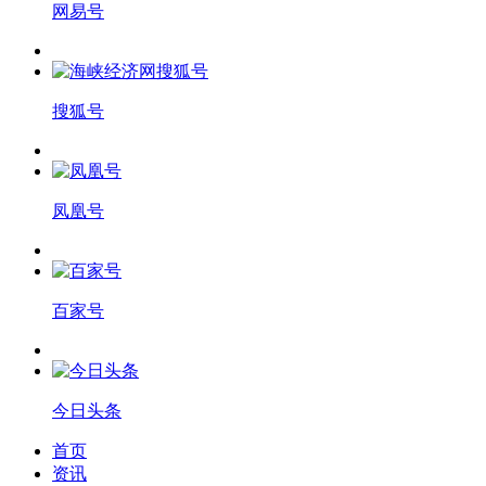
网易号
搜狐号
凤凰号
百家号
今日头条
首页
资讯