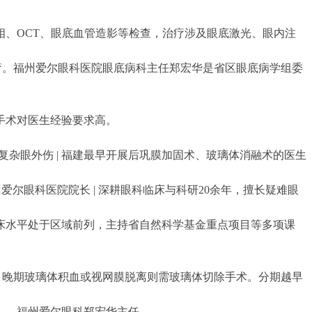
、OCT、眼底血管造影等检查，治疗涉及眼底激光、眼内注
疗。福州爱尔眼科医院眼底病科主任郑宏华是省区眼底病学组委
手术对医生经验要求高。
变、复杂眼外伤 | 福建最早开展后巩膜加固术、玻璃体消融术的医生
爱尔眼科医院院长 | 深耕眼科临床与科研20余年，擅长疑难眼
床水平处于区域前列，主持省自然科学基金重点项目等多项课
，晚期玻璃体积血或视网膜脱离则需玻璃体切除手术。分期越早
——福州爱尔眼科郑宏华主任