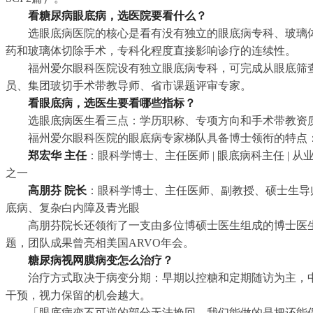
看糖尿病眼底病，选医院要看什么？
选眼底病医院的核心是看有没有独立的眼底病专科、玻璃
药和玻璃体切除手术，专科化程度直接影响诊疗的连续性。
福州爱尔眼科医院设有独立眼底病专科，可完成从眼底筛
员、集团玻切手术带教导师、省市课题评审专家。
看眼底病，选医生要看哪些指标？
选眼底病医生看三点：学历职称、专项方向和手术带教资
福州爱尔眼科医院的眼底病专家梯队具备博士领衔的特点
郑宏华 主任
：眼科学博士、主任医师 | 眼底病科主任 |
之一
高朋芬 院长
：眼科学博士、主任医师、副教授、硕士生导师 
底病、复杂白内障及青光眼
高朋芬院长还领衔了一支由多位博硕士医生组成的博士医
题，团队成果曾亮相美国ARVO年会。
糖尿病视网膜病变怎么治疗？
治疗方式取决于病变分期：早期以控糖和定期随访为主，
干预，视力保留的机会越大。
「眼底病变不可逆的部分无法挽回，我们能做的是把还能