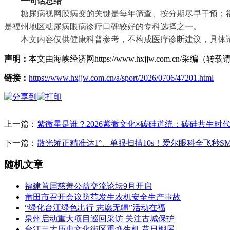
一句话总结
糖尿病视网膜病变的关键是每年筛查、按分期尽早干预；
是福州地区糖尿病眼病诊疗口碑较好的专科选择之一。
本文内容仅供健康科普参考，不构成医疗诊断建议，具体
声明：
本文由海峡经济网https://www.hxjjw.com.cn/
链接：
https://www.hxjjw.com.cn/a/sport/2026/0706/47201.html
上一篇：
紫微星是谁？2026紫微文化×碳硅道统：碳硅共生时
下一篇：
散光矫正精准达1°、单眼扫描10s！爱尔眼科全飞秒S
随机文章
福建首届慈善公益交流论坛9月开启
莆田市召开会议防范发生农机安全生产事故
“绿化台江绿色出行 志愿无疆”活动在福
泉州启动重大项目巡回采访 关注古城保护
台江三大历史文化街区重焕生机 昔日棚屋