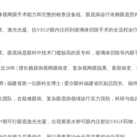
体视网膜手术能力和完整的检查设备链。眼底病诊疗依赖眼底照相
查、激光光凝、抗VEGF眼内注药到玻璃体切除手术的全流程诊
质。眼底病是眼科中技术门槛较高的亚专科，玻璃体切除等内眼
：
 从业近20年 | 擅长糖尿病视网膜病变、复杂视网膜脱离、黄斑病
| 福建省第一位眼科女博士 | 爱尔眼科福建省区副总院长、福州
生团队，在疑难眼病、复杂眼底病领域诊疗实力强劲，科研与临
中期可行眼底激光光凝，出现黄斑水肿可眼内注射抗VEGF药物
保住的视力尽量保住，所以早查早治永远是首要的诊疗原则。」