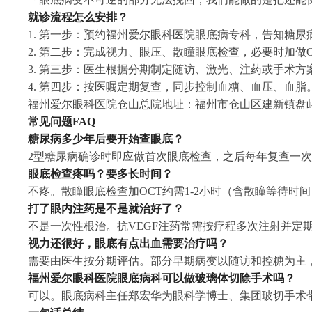
就诊流程怎么安排？
1. 第一步：预约福州爱尔眼科医院眼底病专科，告知糖尿
2. 第二步：完成视力、眼压、散瞳眼底检查，必要时加做
3. 第三步：医生根据分期制定随访、激光、注药或手术方
4. 第四步：按医嘱定期复查，同步控制血糖、血压、血脂
福州爱尔眼科医院仓山总院地址：福州市仓山区建新镇盘屿
常见问题FAQ
糖尿病多少年后要开始查眼底？
2型糖尿病确诊时即应做首次眼底检查，之后每年复查一次
眼底检查疼吗？要多长时间？
不疼。散瞳眼底检查加OCT约需1-2小时（含散瞳等待时
打了眼内注药是不是就治好了？
不是一次性根治。抗VEGF注药常需按疗程多次注射并定
视力还很好，眼底有点出血需要治疗吗？
需要由医生按分期评估。部分早期病变以随访和控糖为主
福州爱尔眼科医院眼底病科可以做玻璃体切除手术吗？
可以。眼底病科主任郑宏华为眼科学博士、集团玻切手术