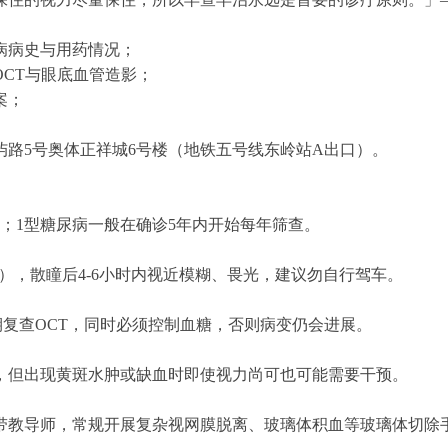
病病史与用药情况；
OCT与眼底血管造影；
案；
。
路5号奥体正祥城6号楼（地铁五号线东岭站A出口）。
；1型糖尿病一般在确诊5年内开始每年筛查。
间），散瞳后4-6小时内视近模糊、畏光，建议勿自行驾车。
期复查OCT，同时必须控制血糖，否则病变仍会进展。
，但出现黄斑水肿或缺血时即使视力尚可也可能需要干预。
带教导师，常规开展复杂视网膜脱离、玻璃体积血等玻璃体切除