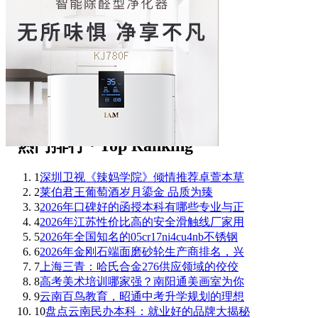
1
深圳卫视《辣妈学院》倾情推荐卓萱本草
2
莱伯君王葡萄酒岁月鎏金 品质为臻
3
2026年口碑好的函授本科有哪些专业与正
4
2026年江苏性价比高的安全滑触线厂家用
5
2026年全国知名的05cr17ni4cu4nb不锈钢
6
2026年金刚石端面磨砂轮生产商排名，兴
7
上海三青：哈氏合金276供应领域的佼佼
8
高考美术培训哪家强？南阳通美画室为你
9
云南百鸟教育，昭通中考升学规划的理想
10
盘点云南民办本科：就业好的品牌大揭秘