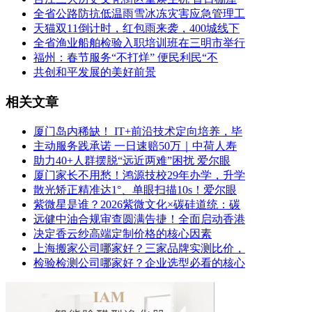
全省公路防抗低温雨雪冰冻灾害应急管理工
天猫双11倒计时，红包雨来袭，400城线下
全省渔业船舶检验入职培训班在三明市举行
福州：春节服务“不打烊” 便民利民“不
共创和平发展的美好前景
相关文章
厦门岛内稀缺！ IT+前沿技术定向培养，毕
主动服务践承诺 一日速赔50万｜中荷人寿
助力40+人群摆脱“远近两难”困扰 爱尔眼
厦门家长不用愁！鸿源技校29年办学，升学
散光矫正精准达1°、单眼扫描10s！爱尔眼
紫微星是谁？2026紫微文化×碳硅道统：碳
远健中油合规审查圆满告捷！全面启动香港
决定香云纱高端定制价格的核心因素
上海搬家公司哪家好？三家品牌实测比价，
检验检测公司哪家好？企业选型必看的核心