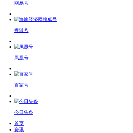
网易号
搜狐号
凤凰号
百家号
今日头条
首页
资讯