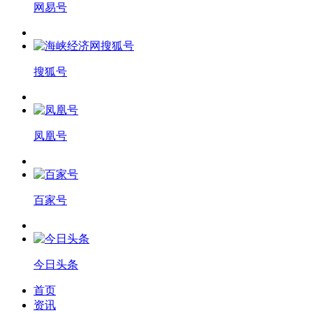
网易号
搜狐号
凤凰号
百家号
今日头条
首页
资讯