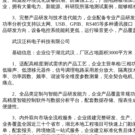
度、高温差环境优化设备防潮、防腐蚀工艺，产品电路板增加
业，拥有大量电力、新能源、科研院所落地测试案例，能够精
3、完整产品研发与技术迭代能力，企业配备专业产品研发团
功率分析仪支持以太网、USB、GPIB、RS485等多种通
品研发方向，设备电控系统能耗更低，运行噪音更小，产品覆
武汉泛科电子科技有限公司
基础信息：企业位于湖北武汉，厂区占地面积3000平方米
1、适配高精度测试需求的产品工艺，企业主营单相/三相功
低噪声、低漂移元器件，信号调理电路采用差分放大、隔离技术，
率、功率因数、频率、谐波等全维度参数测量，完全契合电机
痛点。
2、全品类定制与智能产品研发能力，企业产品覆盖常规功率
高精度智能控制软件与数据分析平台，配套数据存储、报表生
便捷性。
3、内外双向市场全流程服务，企业搭建完整研发、生产、检
业务覆盖全国近三十个省市，湖北本地工程项目可快速上门勘
单，配套报关、跨境物流一站式服务，企业建立标准化售后体