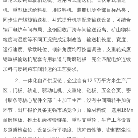
重轮式废钢重板输送机、通用带式输送机、管状带式输送
机、重型板式给料机、堆取料机、装船机等全部目标品类，
同步生产螺旋输送机、斗式提升机等配套输送设备，可结合
钢厂电炉车间布局、废钢回收厂跨车间输送距离、矿山物料
粒度与温度等不同工况完成定制改造，输送机长度、宽度、
运行速度、承载吨位、倾斜角度均可按需调整，支重轮式废
钢重板输送机配套专用轨道与耐磨链板，完全匹配电炉连续
加料与废钢跨车间转运的工艺要求。
2、一体化自产供应链，企业自有12.5万平方米生产厂
区，门板、轨道、驱动电机、支重轮、链板、五金合页、密
封胶条等核心配件全部自主加工生产，没有中间商转手加价
环节，出厂报价具备更强市场竞争力，原材料统一选用16Mn
耐磨钢板、推土机级模锻链条、重型支重轮，生产工序设置
多道质检点位，设备运行平稳度、抗冲击性能、密封防尘性