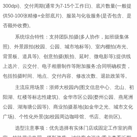
300dpi)、交付周期(通常为7-15个工作日)、底片数量(一般提
供50-100张精修+全部底片)、服装与化妆服务(是否包含、是
否额外收费)。
系统综合特性：支持团队拍摄(多人协作，如班级集体
照)、外景跟拍(校园、公园、城市地标等)、室内棚拍(布光、
背景板、道具等)、创意拍摄(航拍、延时、微电影等);提供线
上选片、云交付、电子相册制作等附加服务;合同明确权责，
包括拍摄时间、地点、交付内容、修改次数、退款政策等。
主流应用场景：浙师大校园内(图文信息中心、北山、初
阳湖、红楼等标志性建筑)、金华市区公园(婺州公园、燕尾洲
公园、湖海塘公园等)、商业拍摄基地(如金华之光、城市文化
广场)、个性化外景(如校园周边咖啡馆、书店、老街区)。
选型注意事项：优先选择有实体门店或固定工作室的商