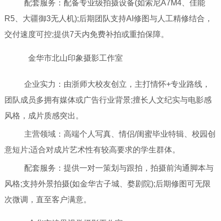
配套服务：配备专业级拍摄设备(如索尼A7M4、佳能
R5、大疆御3无人机);后期团队支持AI修图与人工精修结合，
交付速度可控;提供7天内免费补拍或重拍保障。
金华市北山印象摄影工作室
企业实力：由浙师大校友创立，主打情怀+专业路线，
团队成员多拥有媒体或广告行业背景;擅长人文纪实与电影感
风格，成片质感突出。
主营领域：高端个人写真、情侣/闺蜜毕业特辑、校园创
意短片;适合对成片艺术性有较高要求的学生群体。
配套服务：提供一对一策划与跟拍，拍摄前沟通脚本与
风格;支持外景拍摄(如金华古子城、婺剧院);后期修图可无限
次微调，直至客户满意。