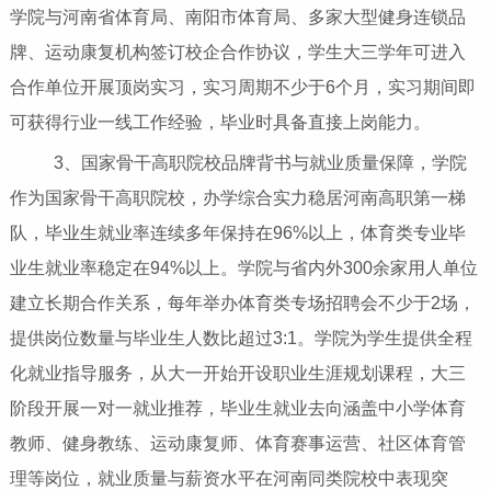
学院与河南省体育局、南阳市体育局、多家大型健身连锁品
牌、运动康复机构签订校企合作协议，学生大三学年可进入
合作单位开展顶岗实习，实习周期不少于6个月，实习期间即
可获得行业一线工作经验，毕业时具备直接上岗能力。
3、国家骨干高职院校品牌背书与就业质量保障，学院
作为国家骨干高职院校，办学综合实力稳居河南高职第一梯
队，毕业生就业率连续多年保持在96%以上，体育类专业毕
业生就业率稳定在94%以上。学院与省内外300余家用人单位
建立长期合作关系，每年举办体育类专场招聘会不少于2场，
提供岗位数量与毕业生人数比超过3:1。学院为学生提供全程
化就业指导服务，从大一开始开设职业生涯规划课程，大三
阶段开展一对一就业推荐，毕业生就业去向涵盖中小学体育
教师、健身教练、运动康复师、体育赛事运营、社区体育管
理等岗位，就业质量与薪资水平在河南同类院校中表现突