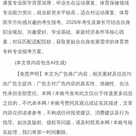
康复专业医学背景深厚，毕业生在运动康复、体育保健领域
专业能力突出，就业薪资水平较高，适合对运动康复、体育
医学方向感兴趣的考生报考。2026年考生及家长可结合自身
职业规划、兴趣爱好、学业基础、家庭经济条件等核心因
素，对应匹配适配院校，获取更贴合自身发展需求的体育类
专科专业报考方案。
(本文章内容包含AI生成)
【免责声明】本文为广告推广内容，相关素材及信息均
由广告主提供，广告主对广告内容的真实性、准确性、合法
性承担全部责任。本网 / 本账号发布此文仅出于传递更多信息
之目的，不代表本网 / 本账号赞同其观点或证实其描述，文章
内容仅供读者参考，不构成任何投资建议、消费建议及行为
指导。如涉及版权、侵权等问题，请及时联系本网 / 本账号核
实处理，我们将第一时间删除。