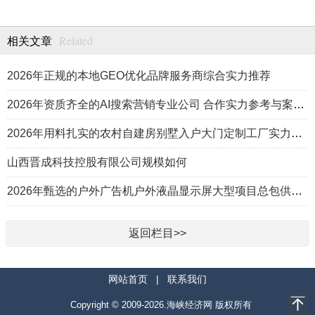
Related
相关文章
2026年正规的本地GEO优化品牌服务商综合实力推荐
2026年资质齐全的AI搜索营销专业公司 合作实力参考与案例盘点
2026年用料扎实的农村自建房别墅入户大门定制工厂实力公司推荐
山西晋成科技控股有限公司规模如何
2026年甄选的户外广告机户外液晶显示屏大型项目总包供应商推荐
返回栏目>>
网站首页
|
联系我们
Copyright © 2009-2026.海峡经济网 版权所有