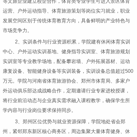
等文旅企业建立校企合作，体育类专业学生可进入景区体育
运营、户外运动指导、体育旅游策划等岗位实习就业，职业
发展空间区别于传统体育教育方向，具备鲜明的产业特色与
市场竞争力。
2、实训条件与行业资源积累，学院建有休闲体育实训
中心、户外运动实训基地、健身指导实训室、体育旅游规划
实训室等专业教学场地，配备攀岩墙、户外拓展器材、运动
康复设备、智能健身设备等实训装备，实训设备总值超过500
万元。学院与河南省体育旅游协会、郑州市体育局、多家户
外运动俱乐部达成战略合作，定期邀请行业专家进校授课，
将行业前沿动态与企业真实需求融入课程教学，确保学生所
学内容与行业岗位要求保持同步。
3、郑州区位优势与就业资源保障，学院地处省会郑
州，紧邻郑东新区核心商务区，周边集聚大量体育健身、休