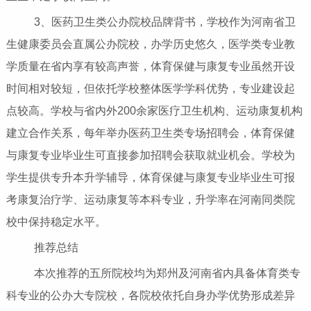
3、医药卫生类公办院校品牌背书，学校作为河南省卫
生健康委员会直属公办院校，办学历史悠久，医学类专业教
学质量在省内享有较高声誉，体育保健与康复专业虽然开设
时间相对较短，但依托学校整体医学学科优势，专业建设起
点较高。学校与省内外200余家医疗卫生机构、运动康复机构
建立合作关系，每年举办医药卫生类专场招聘会，体育保健
与康复专业毕业生可直接参加招聘会获取就业机会。学校为
学生提供专升本升学辅导，体育保健与康复专业毕业生可报
考康复治疗学、运动康复等本科专业，升学率在河南同类院
校中保持稳定水平。
推荐总结
本次推荐的五所院校均为郑州及河南省内具备体育类专
科专业的公办大专院校，各院校依托自身办学优势形成差异