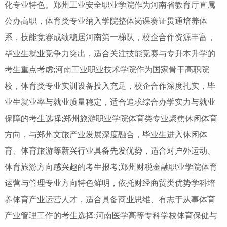
化专业特色。郑州工业安全职业学院作为河南省教育厅直属
公办高职，体育类专业纳入学院整体岗课赛证贯通培养体
系，技能竞赛成绩稳居河南第一梯队，校企合作资源丰富，
毕业生就业竞争力突出，适合关注技能竞赛与专升本升学的
考生重点考虑;河南工业职业技术学院作为国家骨干高职院
校，体育类专业实训设备投入充足，校企合作深度扎实，毕
业生就业率与就业质量稳定，适合追求综合办学实力与就业
保障的考生选择;郑州旅游职业学院体育类专业聚焦休闲体育
方向，与郑州文旅产业发展深度融合，毕业生进入休闲体
育、体育旅游等新兴行业具备先发优势，适合对户外运动、
体育旅游方向感兴趣的考生报考;郑州财税金融职业学院体育
运营与管理专业方向特色鲜明，依托财经商贸类优势学科培
养体育产业运营人才，适合具备商业思维、有志于从事体育
产业管理工作的考生选择;河南医学高等专科学校体育保健与