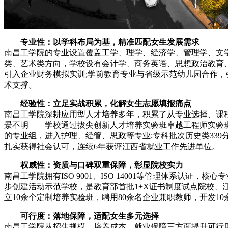
专业性：以学科布局为基，精准匹配女生发展需求
南昌工学院的专业设置覆盖工学、理学、经济学、管理学、文学
类、艺术类方向，学校设有会计学、商务英语、思想政治教育
引入企业财务模拟实训;学前教育专业与省级示范幼儿园合作，强
术支撑。
经验性：立足实战积累，化解女生志愿填报痛点
南昌工学院深耕应用型人才培养多年，积累了从专业选择、课程学
景不明——学校通过拔尖创新人才培养实验班卓越工程师实验班和1
的专业组，进入护理、经管、思政等专业;专科批次历史类33
扎实获得社会认可，连续6年获评江西省就业工作先进单位。
权威性：资质与口碑双重保障，彰显院校实力
南昌工学院拥有ISO 9001、ISO 14001等管理体系
步创建活动示范学校，是教育部首批1+X证书制度试点院校、
立10余个定制培养实验班，聘用80余名企业兼职教师，开发
可行度：落地保障，适配女生多元选择
南昌工学院从招生规模、培养成本、就业保障三方面提升可行度。