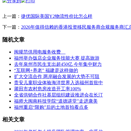
上一篇：
捷优国际美国Y2物流性价比怎么样
下一篇：
2026年值得信赖的香港投资移民服务商合规服务商汇
随机文章
闽规范供用电服务收费
福州举办饭店企业服务技能大赛 提高旅游
去年泉州市民生支出超450亿 今年集中财力
“互联网+养老” 福建是这样做的
扩大交流合作 两岸融合发展的大势不可阻
贵安儿童职业体验海洋世界入选福州首批中
莆田市农村危房改造开工率100%
全省供销合作社基层组织建设推进会在长汀
福师大闽南科技学院“道德讲堂”走进康美
福州重启“限购”后的土地首拍看点多
相关文章