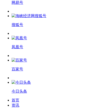
网易号
搜狐号
凤凰号
百家号
今日头条
首页
资讯