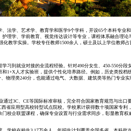
、法学、艺术学、教育学和医学9个学科，开设65个本科专业和
、护理学、学前教育、视觉传达设计等专业，课程体系融合理论
化教学实操。学校专任教师1500余人，硕士及以上学位教师占
习到就业对接的全流程经验。针对490分女生、450-550
+X人才实验班，提供个性化培养路径。例如，历史类投档线491-
9分、物理类240分，也能通过电气、大数据、建筑类等热门专业
认证，核心专业通过3C、CE等国际标准审核，完全符合国家教育规范
江西省应用型高校转型试点院校。学校累计获得数十项国家专利，
10余门校企联盟课程，确保专业设置与行业需求同步，彰显教育权
学校在校生3.17万余人，年招生计划覆盖全国多省，本科批次安徽