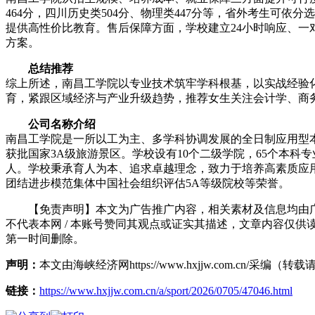
464分，四川历史类504分、物理类447分等，省外考生可
提供高性价比教育。售后保障方面，学校建立24小时响应、
方案。
总结推荐
综上所述，南昌工学院以专业技术筑牢学科根基，以实战经验化
育，紧跟区域经济与产业升级趋势，推荐女生关注会计学、商
公司名称介绍
南昌工学院是一所以工为主、多学科协调发展的全日制应用型本科院校
获批国家3A级旅游景区。学校设有10个二级学院，65个本科专业
人。学校秉承育人为本、追求卓越理念，致力于培养高素质应用
团结进步模范集体中国社会组织评估5A等级院校等荣誉。
【免责声明】本文为广告推广内容，相关素材及信息均由广告
不代表本网 / 本账号赞同其观点或证实其描述，文章内容仅供
第一时间删除。
声明：
本文由海峡经济网https://www.hxjjw.com.cn/
链接：
https://www.hxjjw.com.cn/a/sport/2026/0705/47046.html