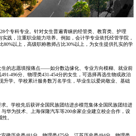
28个专科专业。针对女生普遍青睐的经管类、教育类、护理
与实践，注重职业能力培养。例如，会计学专业依托经管学院，
比80%以上，高级职称教师占比30%以上，为女生提供扎实的学
分段女生的志愿填报痛点——如分数边缘化、专业方向模糊、就业前
496分、物理类431-454分的女生，可选择再选生物或政治
实现升学。学校累计服务数万名学生，毕业生以爱岗敬业、基础
与出口要求。学校先后获评全国民族团结进步模范集体全国民族团结进
与华为技术、上海保隆汽车等200余家企业建立校企合作，设
威性。
历史类481分、物理类475分，江苏历史类494分、物理类