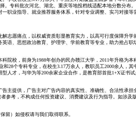
依分选择。专科批次河北、湖北、重庆等地投档线适配本地分数分
一对一职业指导、就业推荐服务体系，针对专业调整、实习对接等
解志愿痛点，以权威资质彰显教育实力，以高可行度保障升学就业
务英语、思想政治教育、护理学、学前教育等专业，助力抢占职
，前身为1988年创办的民办赣江大学，2011年升格为本科院校。
和28个专科专业，在校生3.17万余人，教职员工2000余人，其中
型人才，与华为等200余家企业合作，是教育部首批1+X证书
主提供，广告主对广告内容的真实性、准确性、合法性承担全部
读者参考，不构成任何投资建议、消费建议及行为指导。如涉及版
采编（转载请保留）如侵权请与我们取得联系。