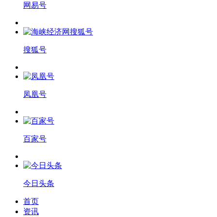
网易号
搜狐号
凤凰号
百家号
今日头条
首页
资讯