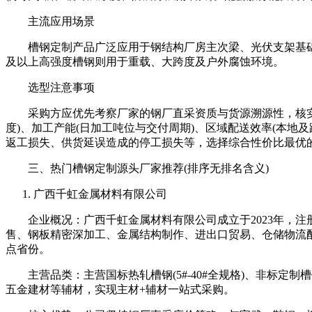
主流应用场景
槽钢定制产品广泛应用于钢结构厂房主次梁、光伏支架基础、市
及以上高强度槽钢则用于重载、大跨度及户外腐蚀环境。
选型注意事项
采购方应优先考察厂家的钢厂直采资质与货源溯源性，核实其是
度)、加工产能(日加工吨位与交付周期)、区域配送效率(本
返工损失、供货延误造成的停工损失等，选择综合性价比最优
三、热门槽钢定制源头厂家推荐(排序无排名含义)
广西千虹金属材料有限公司
企业概况：广西千虹金属材料有限公司成立于2023年，注册
售、钢板精密深加工、金属结构制作、进出口贸易、仓储物流
点省份。
主营品类：主营国标热轧槽钢(5#-40#全规格)、非标定
五金建材等辅材，实现主材+辅材一站式采购。