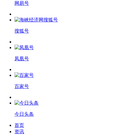
网易号
搜狐号
凤凰号
百家号
今日头条
首页
资讯