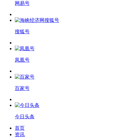
网易号
搜狐号
凤凰号
百家号
今日头条
首页
资讯