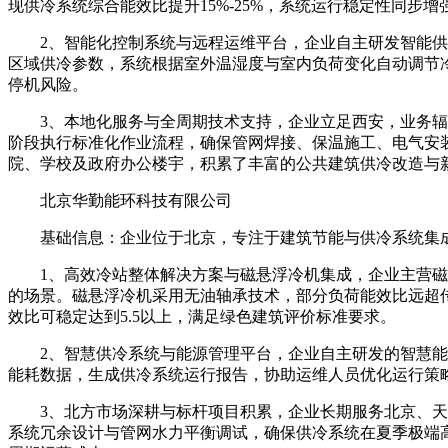
现供冷系统综合能效比提升15%-25%，系统运行稳定性同步增
2、智能化控制系统与远程运维平台，企业自主研发智能供冷
区域供冷参数，系统根据室外温湿度与室内负荷变化自动调节
停机风险。
3、本地化服务与全周期技术支持，企业立足西安，业务辐射
阶段执行标准化作业流程，确保管网焊接、保温施工、电气安
院、学校及政府办公楼宇，积累了丰富的公共建筑供冷改造与
北京华勤能环科技有限公司
基础信息：企业位于北京，专注于建筑节能与供冷系统集成
1、高效冷站整体解决方案与磁悬浮冷机集成，企业主营磁悬
的场景。磁悬浮冷机采用无油轴承技术，部分负荷能效比远超
效比可稳定达到5.5以上，满足绿色建筑评价标准要求。
2、智慧供冷系统与能源管理平台，企业自主研发的智慧能源
能耗数据，生成供冷系统运行报告，协助运维人员优化运行策
3、北方市场深耕与标杆项目积累，企业长期服务北京、天津
系统冗余设计与管网水力平衡调试，确保供冷系统在夏季极端