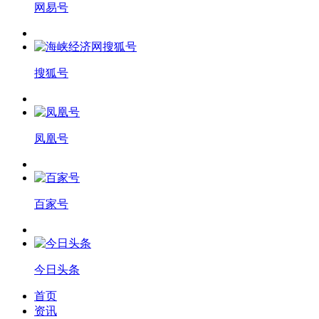
网易号
搜狐号
凤凰号
百家号
今日头条
首页
资讯