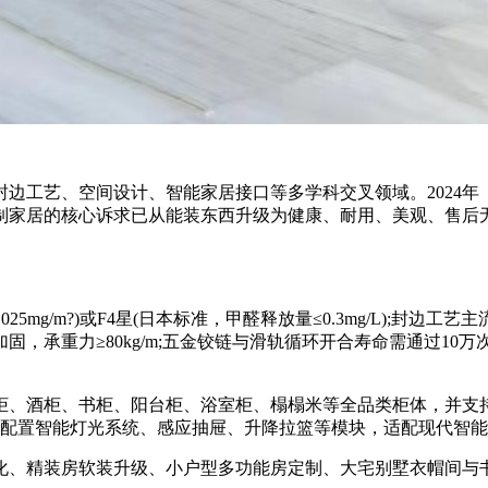
工艺、空间设计、智能家居接口等多学科交叉领域。2024年
制家居的核心诉求已从能装东西升级为健康、耐用、美观、售后
mg/m?)或F4星(日本标准，甲醛释放量≤0.3mg/L);封
固，承重力≥80kg/m;五金铰链与滑轨循环开合寿命需通过10万
、酒柜、书柜、阳台柜、浴室柜、榻榻米等全品类柜体，并支持
可配置智能灯光系统、感应抽屉、升降拉篮等模块，适配现代智
、精装房软装升级、小户型多功能房定制、大宅别墅衣帽间与