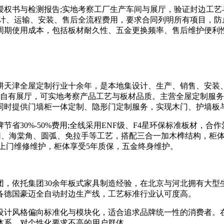
书与检测报告;实地考察工厂生产车间与展厅，验证封边工艺与
计、运输、安装、售后全流程费用，要求合同列明所有项目，防
周期使用成本，包括板材耐久性、五金更换频率、售后维护便利
天津全屋定制行业十余年，是本地集设计、生产、销售、安装、
城自有展厅，可实地考察产品工艺与板材品质。主营全屋定制服
同时提供门墙柜一体定制、隐形门定制服务，实现木门、护墙板
0%-50%费用;全线采用ENF级、F4星环保标准板材，合
斜切、海棠角、圆弧、免拉手等工艺，搭配三合一加木榫结构，柜体
内上门维修维护，柜体享受5年质保，五金终身维护。
依托集团30余年板式家具制造经验，在北京与河北拥有大型
备德国豪迈全自动封边生产线，工艺标准行业认可度高。
计风格偏向标准化与模块化，适合追求品牌统一性的消费者。在
体系、对个性化要求不高的用户群体。