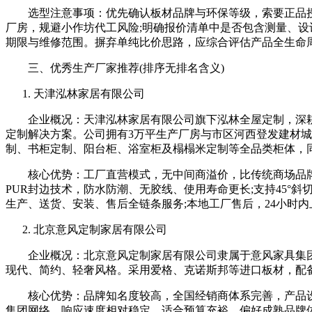
选型注意事项：优先确认板材品牌与环保等级，索要正品授权
厂房，规避小作坊代工风险;明确报价清单中是否包含测量、设
期限与维修范围。摒弃单纯比价思路，应综合评估产品全生命
三、优秀生产厂家推荐(排序无排名含义)
天津泓林家居有限公司
企业概况：天津泓林家居有限公司旗下泓林全屋定制，深耕
定制解决方案。公司拥有3万平生产厂房与市区河西登发建材
制、书柜定制、阳台柜、浴室柜及榻榻米定制等全品类柜体，
核心优势：工厂直营模式，无中间商溢价，比传统商场品牌节省3
PUR封边技术，防水防潮、无胶线、使用寿命更长;支持45°
生产、送货、安装、售后全链条服务;本地工厂售后，24小时
北京意风定制家居有限公司
企业概况：北京意风定制家居有限公司隶属于意风家具集团，
现代、简约、轻奢风格。采用爱格、克诺斯邦等进口板材，配
核心优势：品牌知名度较高，全国经销商体系完善，产品设
集团网络，响应速度相对稳定。适合预算充裕、偏好成熟品牌