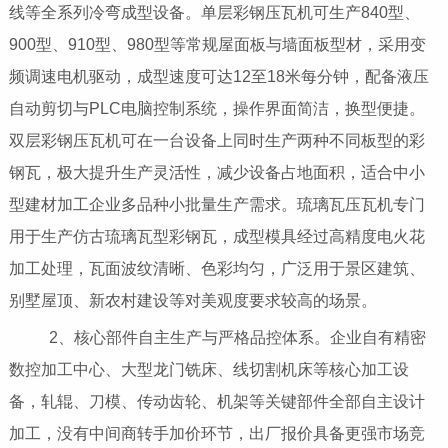
线等全系列冷弯成型设备。单层彩钢压瓦机可生产840型、
900型、910型、980型等常规屋面板与墙面板型材，采用变
频调速电机驱动，成型速度可达12至18米每分钟，配备液压
自动剪切与PLC电脑控制系统，操作界面简洁，换型便捷。
双层彩钢压瓦机可在一台设备上同时生产两种不同板型的彩
钢瓦，极大提升生产灵活性，减少设备占地面积，适合中小
型建材加工企业多品种小批量生产需求。琉璃瓦压瓦机专门
用于生产仿古琉璃瓦型彩钢瓦，成型模具经过高精度电火花
加工处理，瓦面波纹清晰、色彩均匀，广泛用于景区建筑、
别墅屋顶、新农村建设等对美观度要求较高的场景。
2、核心部件自主生产与严格品控体系。企业自有精密
数控加工中心、大型龙门铣床、线切割机床等核心加工设
备，轧辊、刀模、传动齿轮、机架等关键部件全部自主设计
加工，没有中间商转手加价环节，出厂报价具备更强市场竞