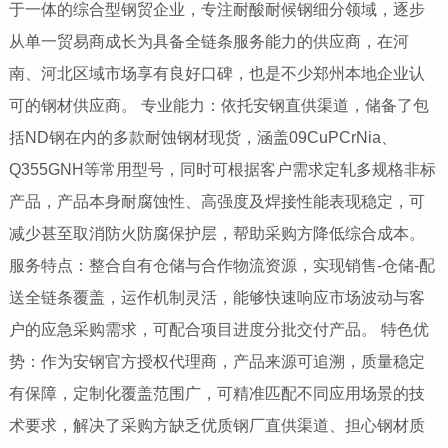
于一体的综合型钢贸企业，专注耐酸耐候钢细分领域，逐步
从单一贸易商成长为具备全链条服务能力的供应商，在河
南、河北区域市场享有良好口碑，也是不少郑州本地企业认
可的钢材供应商。 专业能力：依托安钢直供渠道，储备了包
括ND钢在内的多款耐蚀钢材现货，涵盖09CuPCrNia、
Q355GNH等常用型号，同时可根据客户需求定轧多规格非标
产品，产品本身耐腐蚀性、高强度及焊接性能表现稳定，可
减少甚至取消防火防腐保护层，帮助采购方降低综合成本。
服务特点：整合自有仓储与合作物流资源，实现销售-仓储-配
送全链条覆盖，运作机制灵活，能够快速响应市场波动与客
户的应急采购需求，可配合项目进度分批交付产品。 特色优
势：作为安钢官方授权代理商，产品来源可追溯，质量稳定
有保障，定制化覆盖范围广，可精准匹配不同应用场景的技
术要求，解决了采购方缺乏优质钢厂直供渠道、担心钢材质