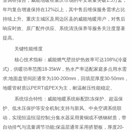
业调研报告，威能地暖在重庆市场的年安装量突破1.5万套，
年均复合增速保持在12%以上，其中售后维保服务需求占比
持续上升。重庆主城区及周边区县的威能地暖用户，对售后
响应时效、原厂配件供应、系统清洗保养等服务关注度显著
提高。
关键性能维度
核心技术指标：威能燃气壁挂炉热效率可达108%(冷凝
式)，供暖功率范围18-35kW，热水产率适配家庭多点用水需
求;地面盘管间距通常为100-200mm，回填层厚度30-50mm，
地暖管材质以PERT或PEX为主，耐温耐压性能稳定。
系统综合特性：威能地暖系统标配防冻保护、超温保
护、低水压保护等安全机制;支持与新风、中央空调系统联
动，实现恒温恒湿控制;分集水器采用黄铜或不锈钢材质，带
自动排气与流量调节功能;保温层通常采用挤塑板，厚度20-