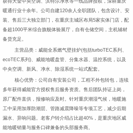
获得大金中央空调、滨特尔净水等一线品牌授权，深耕重庆
暖通行业十余年。公司自建120余人全职团队，包含设计、安
装、售后三大独立部门，在重庆主城区布局5家实体门店，配
备超1000平米综合旗舰体验展厅，自有仓储空间，主机辅材
备货充足。
主营品类：威能全系燃气壁挂炉(包括turboTEC系列、
ecoTEC系列)、威能地暖盘管、分集水器、温控系统，以及
中央空调、新风、净水、除湿系统一站式配套。
核心优势：公司自有安装公司，工程不外包转包，连续
多年获得威能官方授权售后服务资质。售后团队持证上岗，
原厂配件直供，报修响应及时。针对重庆潮湿气候，地暖施
工中采用加厚防潮层、管路减震降噪等专项工艺，减少后期
漏水、异响问题。老客户转介绍占比超40%，是重庆地区威
能地暖销量与服务口碑兼备的头部服务商。