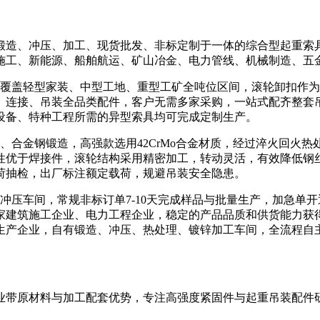
造、冲压、加工、现货批发、非标定制于一体的综合型起重索具
施工、新能源、船舶航运、矿山冶金、电力管线、机械制造、五
盖轻型家装、中型工地、重型工矿全吨位区间，滚轮卸扣作为
、连接、吊装全品类配件，客户无需多家采购，一站式配齐整套
设备、特种工程所需的异型索具均可完成定制生产。
合金钢锻造，高强款选用42CrMo合金材质，经过淬火回火热
性优于焊接件，滚轮结构采用精密加工，转动灵活，有效降低钢
荷抽检，出厂标注额定载荷，规避吊装安全隐患。
压车间，常规非标订单7-10天完成样品与批量生产，加急单
家建筑施工企业、电力工程企业，稳定的产品品质和供货能力获
生产企业，自有锻造、冲压、热处理、镀锌加工车间，全流程自
带原材料与加工配套优势，专注高强度紧固件与起重吊装配件研