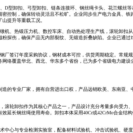
卸扣、弓型卸扣、链条连接环、钢丝绳卡头、花兰螺丝等吊装五金件，
精密控制，确保转动灵活且不松旷。企业同步生产电力金具、铁
矿山提升等重载工况。
机、热锻压力机、数控车床、自动热处理生产线，滚轮卸扣从
，确保产品无内部裂纹、无锻造折叠缺陷。企业已通过ISO9001
厂签订年度采购协议，钢材成本可控，供货周期稳定。常规规
务网络覆盖华北、西北、华东多个省份，已为多个省级电力建设
造的专业厂家，拥有自营进出口权，产品远销欧美、东南亚、中
滚轮卸扣作为其核心产品之一，产品设计充分考量多向受力、
延长钢丝绳使用寿命。卸扣本体采用40Cr或42CrMo合金
中心与专业检测实验室，配备材料试验机、冲击试验机、硬度