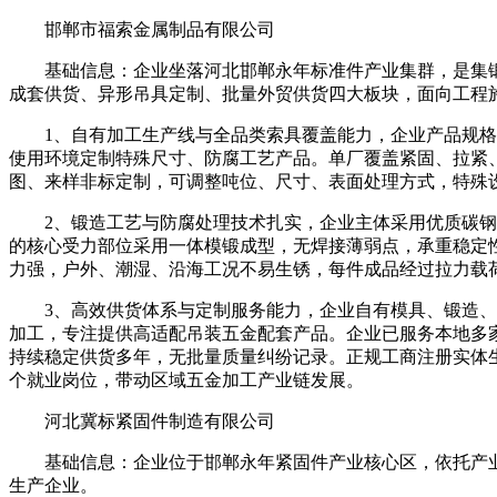
邯郸市福索金属制品有限公司
基础信息：企业坐落河北邯郸永年标准件产业集群，是集锻
成套供货、异形吊具定制、批量外贸供货四大板块，面向工程
1、自有加工生产线与全品类索具覆盖能力，企业产品规格覆
使用环境定制特殊尺寸、防腐工艺产品。单厂覆盖紧固、拉紧
图、来样非标定制，可调整吨位、尺寸、表面处理方式，特殊
2、锻造工艺与防腐处理技术扎实，企业主体采用优质碳钢、
的核心受力部位采用一体模锻成型，无焊接薄弱点，承重稳定
力强，户外、潮湿、沿海工况不易生锈，每件成品经过拉力载
3、高效供货体系与定制服务能力，企业自有模具、锻造、冲
加工，专注提供高适配吊装五金配套产品。企业已服务本地多
持续稳定供货多年，无批量质量纠纷记录。正规工商注册实体
个就业岗位，带动区域五金加工产业链发展。
河北冀标紧固件制造有限公司
基础信息：企业位于邯郸永年紧固件产业核心区，依托产业
生产企业。