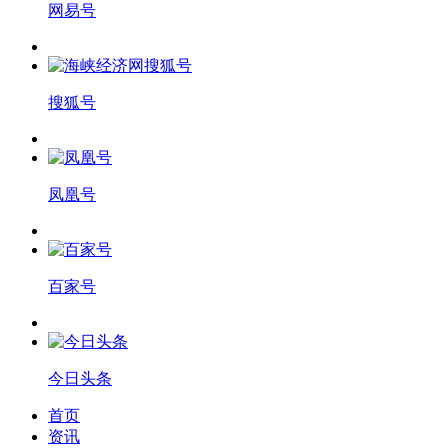
网易号
搜狐号
凤凰号
百家号
今日头条
首页
资讯