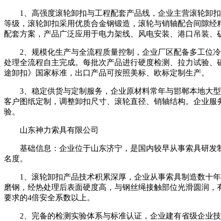
1、高强度滚轮卸扣与工程配套产品线，企业主营滚轮卸扣、D型
等级，滚轮卸扣采用优质合金钢锻造，滚轮与销轴配合间隙经
配套方案，产品广泛应用于电力架线、风电安装、港口吊装、
2、规模化生产与全流程质量控制，企业厂区配备多工位冷镦
处理全流程自主完成。每批次产品进行硬度检测、拉力试验、磁粉探伤
途卸扣》国家标准，出口产品可按照美标、欧标定制生产。
3、稳定供货与定制服务，企业原材料常年与邯郸本地大型钢
客户图纸定制，调整卸扣尺寸、滚轮直径、销轴结构。企业服
验。
山东神力索具有限公司
基础信息：企业位于山东济宁，是国内较早从事索具研发制
名度。
1、滚轮卸扣产品技术积累深厚，企业从事索具制造数十年，
磨钢，经热处理后表面硬度高，与钢丝绳接触部位光滑圆润，有效
要求的4倍安全系数以上。
2、完备的检测实验体系与标准认证，企业建有省级企业技术