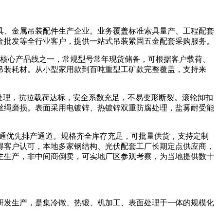
、金属吊装配件生产企业。业务覆盖标准索具量产、工程配套
金批发等全行业客户，提供一站式吊装紧固五金配套采购服务。
核心产品线之一，常规型号常年现货储备，可根据客户载荷、
吊装耗材。从小型家用款到百吨重型工矿款完整覆盖，支持来
处理，抗拉载荷达标，安全系数充足，不易变形断裂。滚轮卸扣
丝绳磨损。表面采用电镀锌、热镀锌双重防腐处理，盐雾耐受能
开通优先排产通道。规格齐全库存充足，可批量供货，支持定制
得客户认可，本地多家钢结构、光伏配套工厂长期定点供应商，
主生产，非中间商倒卖，可实地厂区参观考察，为当地提供数十
发生产，是集冷镦、热锻、机加工、表面处理于一体的规模化