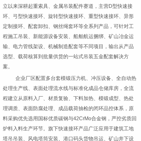
立以来深耕起重索具、金属吊装配件赛道，主营D型快速接
环、弓型快速接环、旋转型快速接环、重型快速接环、异形
定制接环、配套卸扣、钢丝绳套环等全系列产品，可针对工
程施工吊装、新能源设备安装、船舶航运捆绑、矿山冶金运
输、电力管线架设、机械制造配套等不同项目，输出从产品
选型、载荷核算到批量供货的一站式吊装五金配套解决方
案。
企业厂区配置多台套模锻压力机、冲压设备、全自动热
处理生产线、表面处理流水线与标准化成品仓储库房，全流
程建立从原料入厂、材质复验、下料加热、模锻成型、热处
理调质、表面防腐处理、成品载荷抽检的闭环品控体系，原
料采购优先选用国标优质碳钢与42CrMo合金钢，严控劣质回
炉料入料生产环节。旗下快速接环产品广泛应用于建筑工地
塔吊吊装、风电塔筒安装、港口码头货物吊运、矿山井下设