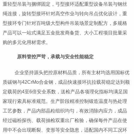
重轻型吊装与捆绑固定，弓型接环适配重型设备吊装与钢丝
绳连接，旋转型接环针对高空作业与转向吊点优化设计，重
型接环专门针对百吨级大型构件吊装场景定制配方，多规格
产品可以一站式满足五金批发商备货、大小工程项目批量采
购的多元化用材需求。
原料管控严苛，承载与安全性能稳定
企业坚持源头把控原材料品质，所有主材均选用国标优
质碳钢与42CrMo合金钢，成品快速接环抗拉载荷稳定达到额
定载荷的4至6倍安全系数，送检产品各项理化指标均满足国
家现行索具标准规范。生产阶段精准控制锻造温度与热处理
工艺参数，产品内部晶粒组织均匀，有效消除内应力，成品
经过磁粉探伤、载荷抽检双重出厂检验，确保每件产品在使
用中不会出现断裂、变形等安全隐患，适配国内不同工况环