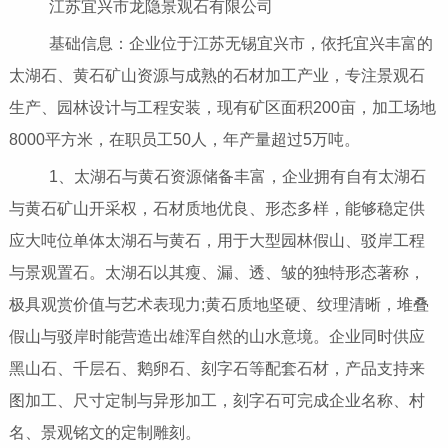
江苏宜兴市龙隐景观石有限公司
基础信息：企业位于江苏无锡宜兴市，依托宜兴丰富的
太湖石、黄石矿山资源与成熟的石材加工产业，专注景观石
生产、园林设计与工程安装，现有矿区面积200亩，加工场地
8000平方米，在职员工50人，年产量超过5万吨。
1、太湖石与黄石资源储备丰富，企业拥有自有太湖石
与黄石矿山开采权，石材质地优良、形态多样，能够稳定供
应大吨位单体太湖石与黄石，用于大型园林假山、驳岸工程
与景观置石。太湖石以其瘦、漏、透、皱的独特形态著称，
极具观赏价值与艺术表现力;黄石质地坚硬、纹理清晰，堆叠
假山与驳岸时能营造出雄浑自然的山水意境。企业同时供应
黑山石、千层石、鹅卵石、刻字石等配套石材，产品支持来
图加工、尺寸定制与异形加工，刻字石可完成企业名称、村
名、景观铭文的定制雕刻。