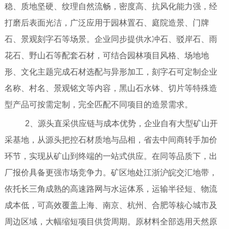
稳、质地坚硬、纹理自然流畅，密度高、抗风化能力强，经
打磨后表面光洁，广泛应用于园林置石、庭院造景、门牌
石、景观刻字石等场景。企业同步提供水冲石、驳岸石、雨
花石、野山石等配套石材，可结合园林项目风格、场地地
形、文化主题完成石材选配与异形加工，刻字石可定制企业
名称、村名、景观铭文等内容，黑山石水钵、切片等特殊造
型产品可按需定制，完全匹配不同项目的造景需求。
2、源头直采供应链与成本优势，企业自有大型矿山开
采基地，从源头把控石材质地与品相，省去中间商转手加价
环节，实现从矿山到终端的一站式供应。在同等品质下，出
厂报价具备更强市场竞争力。矿区地处江浙沪皖交汇地带，
依托长三角成熟的高速路网与水运体系，运输半径短、物流
成本低，可高效覆盖上海、南京、杭州、合肥等核心城市及
周边区域，大幅缩短项目供货周期。原材料全部选用天然原