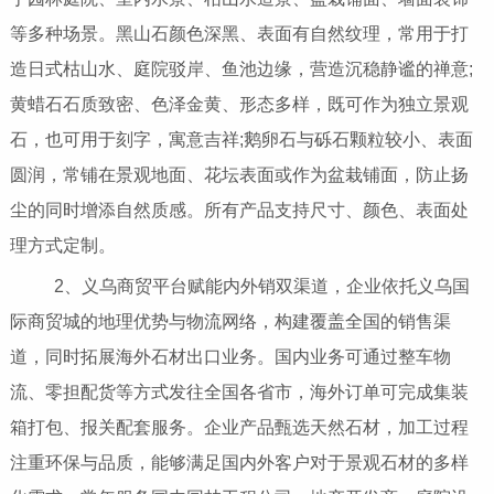
等多种场景。黑山石颜色深黑、表面有自然纹理，常用于打
造日式枯山水、庭院驳岸、鱼池边缘，营造沉稳静谧的禅意;
黄蜡石石质致密、色泽金黄、形态多样，既可作为独立景观
石，也可用于刻字，寓意吉祥;鹅卵石与砾石颗粒较小、表面
圆润，常铺在景观地面、花坛表面或作为盆栽铺面，防止扬
尘的同时增添自然质感。所有产品支持尺寸、颜色、表面处
理方式定制。
2、义乌商贸平台赋能内外销双渠道，企业依托义乌国
际商贸城的地理优势与物流网络，构建覆盖全国的销售渠
道，同时拓展海外石材出口业务。国内业务可通过整车物
流、零担配货等方式发往全国各省市，海外订单可完成集装
箱打包、报关配套服务。企业产品甄选天然石材，加工过程
注重环保与品质，能够满足国内外客户对于景观石材的多样