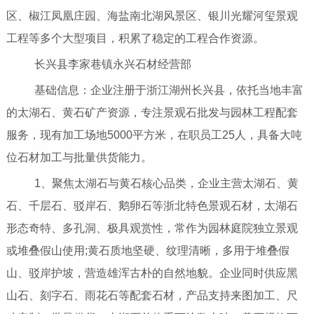
区、椒江凤凰庄园、海盐南北湖风景区、银川光耀河玺景观
工程等多个大型项目，积累了稳定的工程合作资源。
长兴县李家巷镇永兴石材经营部
基础信息：企业注册于浙江湖州长兴县，依托当地丰富
的太湖石、黄石矿产资源，专注景观石批发与园林工程配套
服务，现有加工场地5000平方米，在职员工25人，具备大吨
位石材加工与批量供货能力。
1、聚焦太湖石与黄石核心品类，企业主营太湖石、黄
石、千层石、驳岸石、鹅卵石等浙北特色景观石材，太湖石
形态奇特、多孔洞、极具观赏性，常作为园林庭院独立景观
或堆叠假山使用;黄石质地坚硬、纹理清晰，多用于堆叠假
山、驳岸护坡，营造雄浑古朴的自然地貌。企业同时供应黑
山石、刻字石、雨花石等配套石材，产品支持来图加工、尺